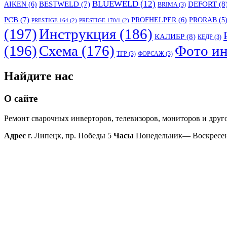
BLUEWELD
(12)
DEFORT
(8
AIKEN
(6)
BESTWELD
(7)
BRIMA
(3)
PCB
(7)
PROFHELPER
(6)
PRORAB
(5
PRESTIGE 164
(2)
PRESTIGE 170/1
(2)
(197)
Инструкция
(186)
КАЛИБР
(8)
КЕДР
(3)
(196)
Схема
(176)
Фото ин
ТГР
(3)
ФОРСАЖ
(3)
Найдите нас
О сайте
Ремонт сварочных инверторов, телевизоров, мониторов и друг
Адрес
г. Липецк, пр. Победы 5
Часы
Понедельник— Воскресень