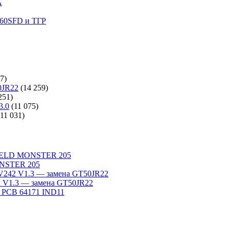
A
60SFD и ТГР
7)
0JR22
(14 259)
251)
3.0
(11 075)
(11 031)
WELD MONSTER 205
NSTER 205
242 V1.3 — замена GT50JR22
V1.3 — замена GT50JR22
 PCB 64171 IND11