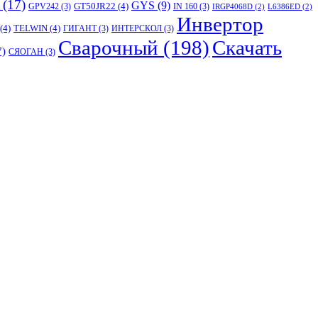
(17)
GYS
(9)
GT50JR22
(4)
GPV242
(3)
IN 160
(3)
IRGP4068D
(2)
L6386ED
(2)
Инвертор
(4)
TELWIN
(4)
ГИГАНТ
(3)
ИНТЕРСКОЛ
(3)
Сварочный
(198)
Скачать
7)
СЯОГАН
(3)