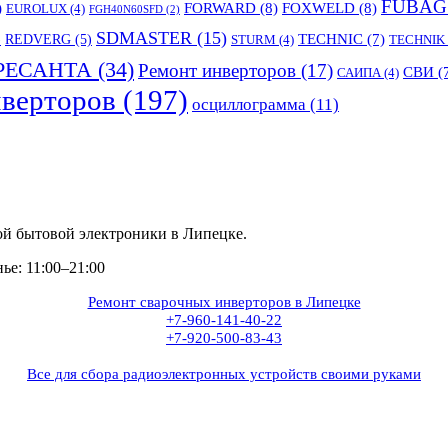
FUBAG
)
FORWARD
(8)
FOXWELD
(8)
EUROLUX
(4)
FGH40N60SFD
(2)
SDMASTER
(15)
TECHNIC
(7)
)
REDVERG
(5)
STURM
(4)
TECHNIK
РЕСАНТА
(34)
Ремонт инверторов
(17)
СВИ
(
САИПА
(4)
верторов
(197)
осциллограмма
(11)
ой бытовой электроники в Липецке.
е: 11:00–21:00
Ремонт сварочных инверторов в Липецке
+7-960-141-40-22
+7-920-500-83-43
Все для сбора радиоэлектронных устройств своими руками
+7(960)141-40-22
+7(920)500-83-43