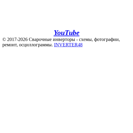
+7(960)141-40-22
+7(920)500-83-43
e.mail:
admin@invertor48.ru
INVERTER48 - видео на
YouTube
© 2017-2026 Сварочные инверторы - схемы, фотографии,
ремонт, осциллограммы.
INVERTER48