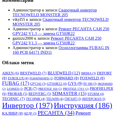
Комментарии
Администратор
к записи
Сварочный инвертор
TECNOWELD MONSTER 205
vikyl55
к записи
Сварочный инвертор TECNOWELD
MONSTER 205
Администратор
к записи
Ремонт РЕСАНТА САИ 250
GPV242 V1.3 — замена GT50JR22
gazizzz2000
к записи
Ремонт РЕСАНТА САИ 250
GPV242 V1.3 — замена GT50JR22
Администратор
к записи
Осциллограммы FUBAG IN
160 PCB 64171 IND11
Облако меток
BLUEWELD
(12)
DEFORT
AIKEN
(6)
BESTWELD
(7)
BRIMA
(3)
(8)
FORWARD
(8)
FOXWELD
(8)
EUROLUX
(4)
FGH40N60SFD
(2)
FUBAG
(17)
GYS
(9)
GT50JR22
(4)
GPV242
(3)
IN 160
(3)
IRGP4068D
PCB
(7)
PROFHELPER
(2)
L6386ED
(2)
PRESTIGE 164
(2)
PRESTIGE 170/1
(2)
SDMASTER
(15)
(6)
PRORAB
(5)
REDVERG
(5)
STURM
(4)
TECHNIC
(7)
TECHNIK
(4)
TELWIN
(4)
ГИГАНТ
(3)
ИНТЕРСКОЛ
(3)
Инвертор
(197)
Инструкция
(186)
РЕСАНТА
(34)
Ремонт
КАЛИБР
(8)
КЕДР
(3)