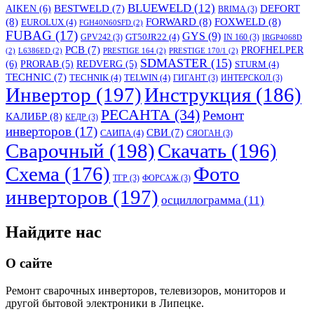
BLUEWELD
(12)
DEFORT
AIKEN
(6)
BESTWELD
(7)
BRIMA
(3)
(8)
FORWARD
(8)
FOXWELD
(8)
EUROLUX
(4)
FGH40N60SFD
(2)
FUBAG
(17)
GYS
(9)
GT50JR22
(4)
GPV242
(3)
IN 160
(3)
IRGP4068D
PCB
(7)
PROFHELPER
(2)
L6386ED
(2)
PRESTIGE 164
(2)
PRESTIGE 170/1
(2)
SDMASTER
(15)
(6)
PRORAB
(5)
REDVERG
(5)
STURM
(4)
TECHNIC
(7)
TECHNIK
(4)
TELWIN
(4)
ГИГАНТ
(3)
ИНТЕРСКОЛ
(3)
Инвертор
(197)
Инструкция
(186)
РЕСАНТА
(34)
Ремонт
КАЛИБР
(8)
КЕДР
(3)
инверторов
(17)
СВИ
(7)
САИПА
(4)
СЯОГАН
(3)
Сварочный
(198)
Скачать
(196)
Схема
(176)
Фото
ТГР
(3)
ФОРСАЖ
(3)
инверторов
(197)
осциллограмма
(11)
Найдите нас
О сайте
Ремонт сварочных инверторов, телевизоров, мониторов и
другой бытовой электроники в Липецке.