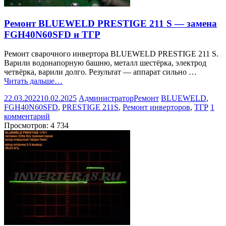
Ремонт BLUEWELD PRESTIGE 211 S — замена
FGH40N60SFD и ТГР
Ремонт сварочного инвертора BLUEWELD PRESTIGE 211 S.
Варили водонапорную башню, металл шестёрка, электрод
четвёрка, варили долго. Результат — аппарат сильно …
Читать дальше…
22.03.2022
10.02.2025
Администратор
Ремонт
BLUEWELD
,
FGH40N60SFD
,
PRESTIGE 211S
,
Ремонт инверторов
,
ТГР
1
комментарий
Просмотров:
4 734