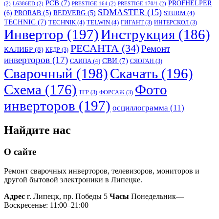
PCB
(7)
PROFHELPER
(2)
L6386ED
(2)
PRESTIGE 164
(2)
PRESTIGE 170/1
(2)
SDMASTER
(15)
(6)
PRORAB
(5)
REDVERG
(5)
STURM
(4)
TECHNIC
(7)
TECHNIK
(4)
TELWIN
(4)
ГИГАНТ
(3)
ИНТЕРСКОЛ
(3)
Инвертор
(197)
Инструкция
(186)
РЕСАНТА
(34)
Ремонт
КАЛИБР
(8)
КЕДР
(3)
инверторов
(17)
СВИ
(7)
САИПА
(4)
СЯОГАН
(3)
Сварочный
(198)
Скачать
(196)
Схема
(176)
Фото
ТГР
(3)
ФОРСАЖ
(3)
инверторов
(197)
осциллограмма
(11)
Найдите нас
О сайте
Ремонт сварочных инверторов, телевизоров, мониторов и
другой бытовой электроники в Липецке.
Адрес
г. Липецк, пр. Победы 5
Часы
Понедельник—
Воскресенье: 11:00–21:00