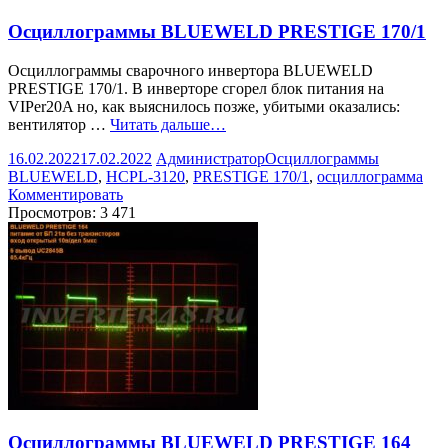
Осциллограммы BLUEWELD PRESTIGE 170/1
Осциллограммы сварочного инвертора BLUEWELD
PRESTIGE 170/1. В инверторе сгорел блок питания на
VIPer20A но, как выяснилось позже, убитыми оказались:
вентилятор …
Читать дальше…
16.02.2022
17.02.2022
Администратор
Осциллограммы
BLUEWELD
,
HCPL-3120
,
PRESTIGE 170/1
,
осциллограмма
Комментировать
Просмотров:
3 471
Осциллограммы BLUEWELD PRESTIGE 164