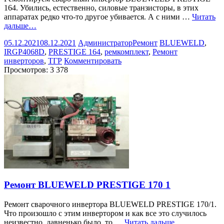
164. Убились, естественно, силовые транзисторы, в этих
аппаратах редко что-то другое убивается. А с ними …
Читать
дальше…
05.12.2021
08.12.2021
Администратор
Ремонт
BLUEWELD
,
IRGP4068D
,
PRESTIGE 164
,
ремкомплект
,
Ремонт
инверторов
,
ТГР
Комментировать
Просмотров:
3 378
Ремонт BLUEWELD PRESTIGE 170 1
Ремонт сварочного инвертора BLUEWELD PRESTIGE 170/1.
Что произошло с этим инвертором и как все это случилось
неизвестно, давненько было, то …
Читать дальше…