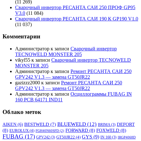
(11 269)
Сварочный инвертор РЕСАНТА САИ 250 ПРОФ GP95
V3.0
(11 084)
Сварочный инвертор РЕСАНТА САИ 190 К GP190 V1.0
(11 037)
Комментарии
Администратор
к записи
Сварочный инвертор
TECNOWELD MONSTER 205
vikyl55
к записи
Сварочный инвертор TECNOWELD
MONSTER 205
Администратор
к записи
Ремонт РЕСАНТА САИ 250
GPV242 V1.3 — замена GT50JR22
gazizzz2000
к записи
Ремонт РЕСАНТА САИ 250
GPV242 V1.3 — замена GT50JR22
Администратор
к записи
Осциллограммы FUBAG IN
160 PCB 64171 IND11
Облако меток
BLUEWELD
(12)
DEFORT
AIKEN
(6)
BESTWELD
(7)
BRIMA
(3)
(8)
FORWARD
(8)
FOXWELD
(8)
EUROLUX
(4)
FGH40N60SFD
(2)
FUBAG
(17)
GYS
(9)
GT50JR22
(4)
GPV242
(3)
IN 160
(3)
IRGP4068D