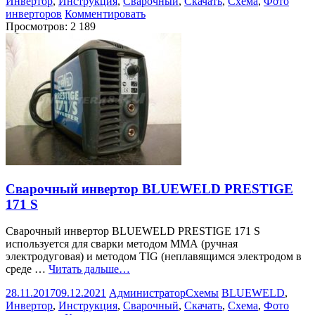
Инвертор
,
Инструкция
,
Сварочный
,
Скачать
,
Схема
,
Фото
инверторов
Комментировать
Просмотров:
2 189
Сварочный инвертор BLUEWELD PRESTIGE
171 S
Сварочный инвертор BLUEWELD PRESTIGE 171 S
используется для сварки методом ММА (ручная
электродуговая) и методом TIG (неплавящимся электродом в
среде …
Читать дальше…
28.11.2017
09.12.2021
Администратор
Схемы
BLUEWELD
,
Инвертор
,
Инструкция
,
Сварочный
,
Скачать
,
Схема
,
Фото