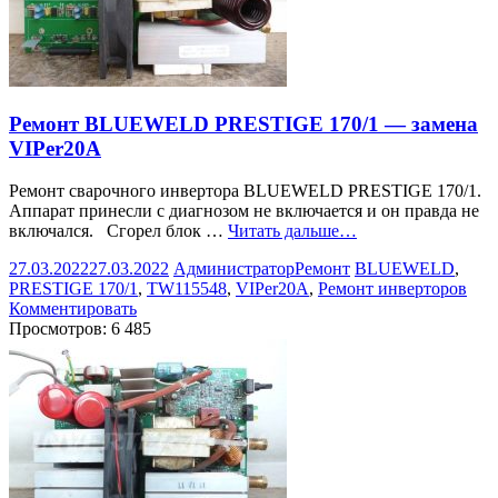
Ремонт BLUEWELD PRESTIGE 170/1 — замена
VIPer20A
Ремонт сварочного инвертора BLUEWELD PRESTIGE 170/1.
Аппарат принесли с диагнозом не включается и он правда не
включался. Сгорел блок …
Читать дальше…
27.03.2022
27.03.2022
Администратор
Ремонт
BLUEWELD
,
PRESTIGE 170/1
,
TW115548
,
VIPer20A
,
Ремонт инверторов
Комментировать
Просмотров:
6 485