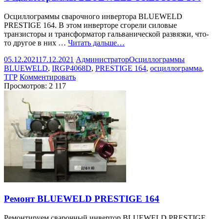
Осциллограммы сварочного инвертора BLUEWELD
PRESTIGE 164. В этом инверторе сгорели силовые
транзисторы и трансформатор гальванической развязки, что-
то другое в них …
Читать дальше…
05.12.2021
17.12.2021
Администратор
Осциллограммы
BLUEWELD
,
IRGP4068D
,
PRESTIGE 164
,
осциллограмма
,
ТГР
Комментировать
Просмотров:
2 117
Ремонт BLUEWELD PRESTIGE 164
Ремонтируем сварочный инвертор BLUEWELD PRESTIGE