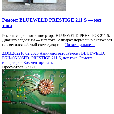
Ремонт BLUEWELD PRESTIGE 211 S — нет
тока
Ремонт сварочного инвертора BLUEWELD PRESTIGE 211 S.
Диагноз владельца — нет тока. Аппарат нормально включался
но светился жёлтый светодиод и …
Читать дальше…
23.03.2022
10.02.2025
Администратор
Ремонт
BLUEWELD
,
FGH40N60SFD
,
PRESTIGE 211 S
,
нет тока
,
Ремонт
инверторов
Комментировать
Просмотров:
2 950