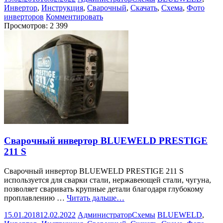
Инвертор
,
Инструкция
,
Сварочный
,
Скачать
,
Схема
,
Фото
инверторов
Комментировать
Просмотров:
2 399
Сварочный инвертор BLUEWELD PRESTIGE
211 S
Сварочный инвертор BLUEWELD PRESTIGE 211 S
используется для сварки стали, нержавеющей стали, чугуна,
позволяет сваривать крупные детали благодаря глубокому
проплавлению …
Читать дальше…
15.01.2018
12.02.2022
Администратор
Схемы
BLUEWELD
,