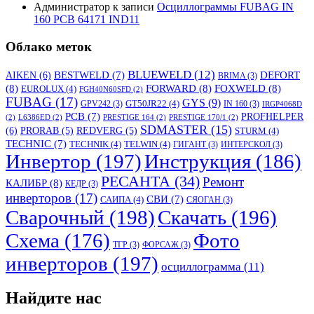
Администратор
к записи
Осциллограммы FUBAG IN
160 PCB 64171 IND11
Облако меток
BLUEWELD
(12)
DEFORT
AIKEN
(6)
BESTWELD
(7)
BRIMA
(3)
(8)
FORWARD
(8)
FOXWELD
(8)
EUROLUX
(4)
FGH40N60SFD
(2)
FUBAG
(17)
GYS
(9)
GT50JR22
(4)
GPV242
(3)
IN 160
(3)
IRGP4068D
PCB
(7)
PROFHELPER
(2)
L6386ED
(2)
PRESTIGE 164
(2)
PRESTIGE 170/1
(2)
SDMASTER
(15)
(6)
PRORAB
(5)
REDVERG
(5)
STURM
(4)
TECHNIC
(7)
TECHNIK
(4)
TELWIN
(4)
ГИГАНТ
(3)
ИНТЕРСКОЛ
(3)
Инвертор
(197)
Инструкция
(186)
РЕСАНТА
(34)
Ремонт
КАЛИБР
(8)
КЕДР
(3)
инверторов
(17)
СВИ
(7)
САИПА
(4)
СЯОГАН
(3)
Сварочный
(198)
Скачать
(196)
Схема
(176)
Фото
ТГР
(3)
ФОРСАЖ
(3)
инверторов
(197)
осциллограмма
(11)
Найдите нас