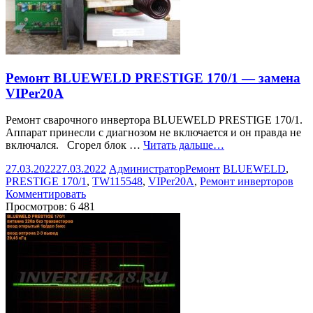
Ремонт BLUEWELD PRESTIGE 170/1 — замена
VIPer20A
Ремонт сварочного инвертора BLUEWELD PRESTIGE 170/1.
Аппарат принесли с диагнозом не включается и он правда не
включался. Сгорел блок …
Читать дальше…
27.03.2022
27.03.2022
Администратор
Ремонт
BLUEWELD
,
PRESTIGE 170/1
,
TW115548
,
VIPer20A
,
Ремонт инверторов
Комментировать
Просмотров:
6 481