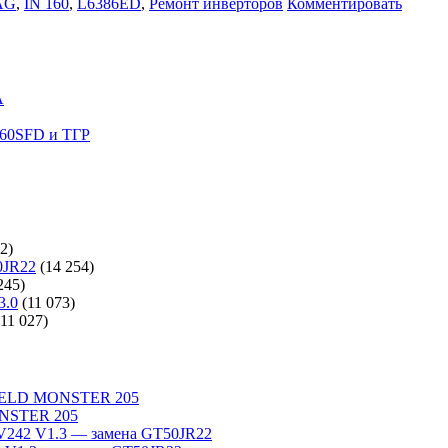
AG
,
IN 160
,
L6386ED
,
Ремонт инверторов
Комментировать
A
60SFD и ТГР
2)
0JR22
(14 254)
245)
3.0
(11 073)
(11 027)
WELD MONSTER 205
NSTER 205
242 V1.3 — замена GT50JR22