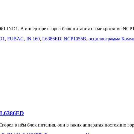
1 IND1. В инверторе сгорел блок питания на микросхеме NCP
D1
,
FUBAG
,
IN 160
,
L6386ED
,
NCP1055B
,
осциллограмма
Комме
 L6386ED
горел в нём блок питания, они в таких аппаратах постоянно го