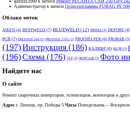
gazizzz2000
к записи
Ремонт РЕСАНТА САИ 250 GPV242 
Администратор
к записи
Осциллограммы FUBAG IN 160
Облако меток
BLUEWELD
(12)
DEFORT
(8
AIKEN
(6)
BESTWELD
(7)
BRIMA
(3)
PCB
(7)
PROFHELPER
(6)
PRORAB
(5
PRESTIGE 164
(2)
PRESTIGE 170/1
(2)
(197)
Инструкция
(186)
КАЛИБР
(8)
КЕДР
(3)
(196)
Схема
(176)
Фото ин
ТГР
(3)
ФОРСАЖ
(3)
Найдите нас
О сайте
Ремонт сварочных инверторов, телевизоров, мониторов и друг
Адрес
г. Липецк, пр. Победы 5
Часы
Понедельник— Воскресень