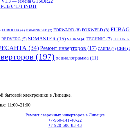
V1.3 — замена GT50JR22
 PCB 64171 IND11
FUBAG
)
FORWARD
(8)
FOXWELD
(8)
EUROLUX
(4)
FGH40N60SFD
(2)
SDMASTER
(15)
TECHNIC
(7)
)
REDVERG
(5)
STURM
(4)
TECHNIK
РЕСАНТА
(34)
Ремонт инверторов
(17)
СВИ
(
САИПА
(4)
верторов
(197)
осциллограмма
(11)
ой бытовой электроники в Липецке.
е: 11:00–21:00
Ремонт сварочных инверторов в Липецке
+7-960-141-40-22
+7-920-500-83-43