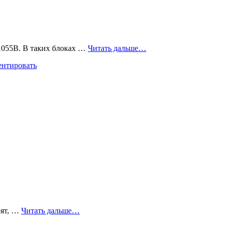
1055B. В таких блоках …
Читать дальше…
нтировать
рят, …
Читать дальше…