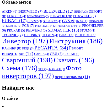
Облако меток
BLUEWELD
(12)
DEFORT
AIKEN
(6)
BESTWELD
(7)
BRIMA
(3)
(8)
FORWARD
(8)
FOXWELD
(8)
EUROLUX
(4)
FGH40N60SFD
(2)
FUBAG
(17)
GYS
(9)
GT50JR22
(4)
GPV242
(3)
IN 160
(3)
IRGP4068D
PCB
(7)
PROFHELPER
(2)
L6386ED
(2)
PRESTIGE 164
(2)
PRESTIGE 170/1
(2)
SDMASTER
(15)
(6)
PRORAB
(5)
REDVERG
(5)
STURM
(4)
TECHNIC
(7)
TECHNIK
(4)
TELWIN
(4)
ГИГАНТ
(3)
ИНТЕРСКОЛ
(3)
Инвертор
(197)
Инструкция
(186)
РЕСАНТА
(34)
Ремонт
КАЛИБР
(8)
КЕДР
(3)
инверторов
(17)
СВИ
(7)
САИПА
(4)
СЯОГАН
(3)
Сварочный
(198)
Скачать
(196)
Схема
(176)
Фото
ТГР
(3)
ФОРСАЖ
(3)
инверторов
(197)
осциллограмма
(11)
Найдите нас
О сайте