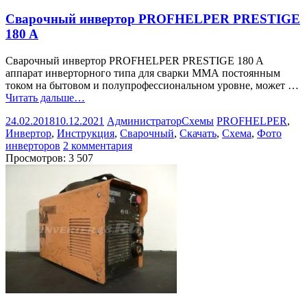
Сварочный инвертор PROFHELPER PRESTIGE
180 A
Сварочный инвертор PROFHELPER PRESTIGE 180 A
аппарат инверторного типа для сварки ММА постоянным
током на бытовом и полупрофессиональном уровне, может …
Читать дальше…
24.02.2018
10.12.2021
Администратор
Схемы
PROFHELPER
,
Инвертор
,
Инструкция
,
Сварочный
,
Скачать
,
Схема
,
Фото
инверторов
2 комментария
Просмотров:
3 507