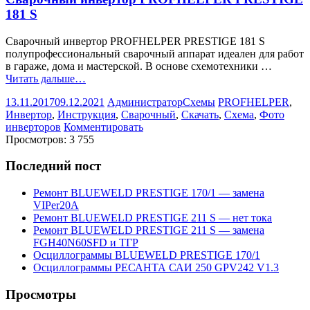
181 S
Сварочный инвертор PROFHELPER PRESTIGE 181 S
полупрофессиональный сварочный аппарат идеален для работ
в гараже, дома и мастерской. В основе схемотехники …
Читать дальше…
13.11.2017
09.12.2021
Администратор
Схемы
PROFHELPER
,
Инвертор
,
Инструкция
,
Сварочный
,
Скачать
,
Схема
,
Фото
инверторов
Комментировать
Просмотров:
3 755
Последний пост
Ремонт BLUEWELD PRESTIGE 170/1 — замена
VIPer20A
Ремонт BLUEWELD PRESTIGE 211 S — нет тока
Ремонт BLUEWELD PRESTIGE 211 S — замена
FGH40N60SFD и ТГР
Осциллограммы BLUEWELD PRESTIGE 170/1
Осциллограммы РЕСАНТА САИ 250 GPV242 V1.3
Просмотры