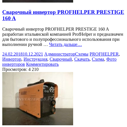
Сварочный инвертор PROFHELPER PRESTIGE
160 A
Сварочный инвертор PROFHELPER PRESTIGE 160 A
разработан итальянской компанией ProfHelper и предназначен
для бытового и полупрофессионального использования при
выполнении ручной …
Читать дальше…
24.02.2018
10.12.2021
Администратор
Схемы
PROFHELPER
,
Инвертор
,
Инструкция
,
Сварочный
,
Скачать
,
Схема
,
Фото
инверторов
Комментировать
Просмотров:
4 210