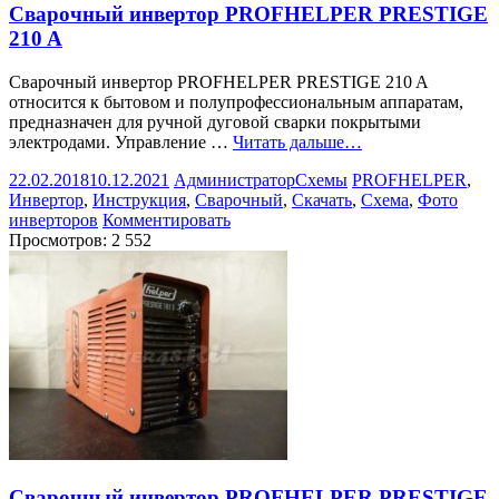
Сварочный инвертор PROFHELPER PRESTIGE
210 A
Сварочный инвертор PROFHELPER PRESTIGE 210 A
относится к бытовом и полупрофессиональным аппаратам,
предназначен для ручной дуговой сварки покрытыми
электродами. Управление …
Читать дальше…
22.02.2018
10.12.2021
Администратор
Схемы
PROFHELPER
,
Инвертор
,
Инструкция
,
Сварочный
,
Скачать
,
Схема
,
Фото
инверторов
Комментировать
Просмотров:
2 552
Сварочный инвертор PROFHELPER PRESTIGE