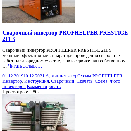
Сварочный инвертор PROFHELPER PRESTIGE
211 S
Сварочный инвертор PROFHELPER PRESTIGE 211 S
мощный эффективный аппарат для проведения сварочных
работ на загородном участке, в автосервисе или собственном
…
Читать дальше…
01.12.2019
10.12.2021
Администратор
Схемы
PROFHELPER
,
Инвертор
,
Инструкция
,
Сварочный
,
Скачать
,
Схема
,
Фото
инверторов
Комментировать
Просмотров:
2 802