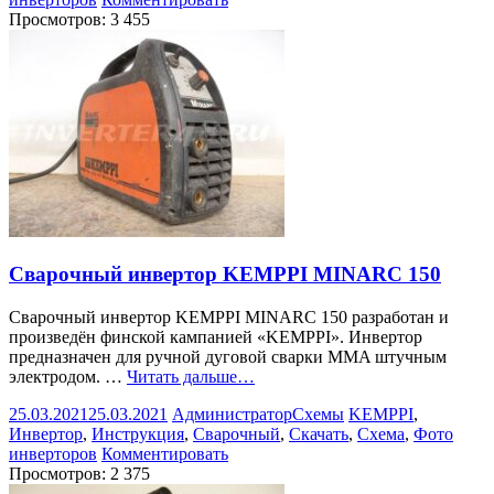
Просмотров:
3 455
Сварочный инвертор KEMPPI MINARC 150
Сварочный инвертор KEMPPI MINARC 150 разработан и
произведён финской кампанией «KEMPPI». Инвертор
предназначен для ручной дуговой сварки MMA штучным
электродом. …
Читать дальше…
25.03.2021
25.03.2021
Администратор
Схемы
KEMPPI
,
Инвертор
,
Инструкция
,
Сварочный
,
Скачать
,
Схема
,
Фото
инверторов
Комментировать
Просмотров:
2 375