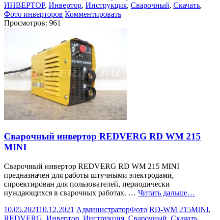
ИНВЕРТОР
,
Инвертор
,
Инструкция
,
Сварочный
,
Скачать
,
Фото инверторов
Комментировать
Просмотров:
961
Сварочный инвертор REDVERG RD WM 215
MINI
Сварочный инвертор REDVERG RD WM 215 MINI
предназначен для работы штучными электродами,
спроектирован для пользователей, периодически
нуждающихся в сварочных работах. …
Читать дальше…
10.05.2021
10.12.2021
Администратор
Фото
RD-WM 215MINI
,
REDVERG
,
Инвертор
,
Инструкция
,
Сварочный
,
Скачать
,