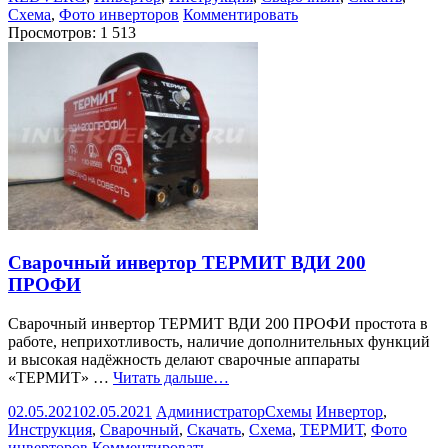
Схема
,
Фото инверторов
Комментировать
Просмотров:
1 513
Сварочный инвертор ТЕРМИТ ВДИ 200
ПРОФИ
Сварочный инвертор ТЕРМИТ ВДИ 200 ПРОФИ простота в
работе, неприхотливость, наличие дополнительных функций
и высокая надёжность делают сварочные аппараты
«ТЕРМИТ» …
Читать дальше…
02.05.2021
02.05.2021
Администратор
Схемы
Инвертор
,
Инструкция
,
Сварочный
,
Скачать
,
Схема
,
ТЕРМИТ
,
Фото
инверторов
Комментировать