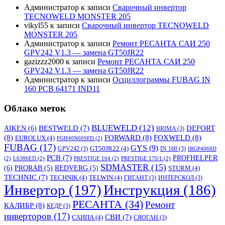
Администратор
к записи
Сварочный инвертор
TECNOWELD MONSTER 205
vikyl55
к записи
Сварочный инвертор TECNOWELD
MONSTER 205
Администратор
к записи
Ремонт РЕСАНТА САИ 250
GPV242 V1.3 — замена GT50JR22
gazizzz2000
к записи
Ремонт РЕСАНТА САИ 250
GPV242 V1.3 — замена GT50JR22
Администратор
к записи
Осциллограммы FUBAG IN
160 PCB 64171 IND11
Облако меток
BLUEWELD
(12)
DEFORT
AIKEN
(6)
BESTWELD
(7)
BRIMA
(3)
(8)
FORWARD
(8)
FOXWELD
(8)
EUROLUX
(4)
FGH40N60SFD
(2)
FUBAG
(17)
GYS
(9)
GT50JR22
(4)
GPV242
(3)
IN 160
(3)
IRGP4068D
PCB
(7)
PROFHELPER
(2)
L6386ED
(2)
PRESTIGE 164
(2)
PRESTIGE 170/1
(2)
SDMASTER
(15)
(6)
PRORAB
(5)
REDVERG
(5)
STURM
(4)
TECHNIC
(7)
TECHNIK
(4)
TELWIN
(4)
ГИГАНТ
(3)
ИНТЕРСКОЛ
(3)
Инвертор
(197)
Инструкция
(186)
РЕСАНТА
(34)
Ремонт
КАЛИБР
(8)
КЕДР
(3)
инверторов
(17)
СВИ
(7)
САИПА
(4)
СЯОГАН
(3)