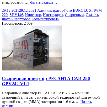
электродами. …
Читать дальше…
29.12.2021
29.12.2021
Администратор
Фото
EUROLUX
,
IWM
220
,
SHV146
,
Инвертор
,
Инструкция
,
Сварочный
,
Скачать
,
Фото инверторов
Комментировать
Просмотров:
2 069
Сварочный инвертор РЕСАНТА САИ 250
GPV242 V1.1
Сварочный инвертор РЕСАНТА САИ 250 – мощный
сварочный аппарат с инверторной технологией для ручной
дуговой сварки (ММА) электродами 1-6 мм. …
Читать
дальше…