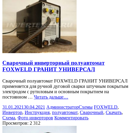
Сварочный инверторный полуавтомат
FOXWELD ГРАНИТ УНИВЕРСАЛ
Сварочный полуавтомат FOXWELD ГРАНИТ УНИВЕРСАЛ
применяется для ручной дуговой сварки штучным покрытым
электродом с рутиловым и основным покрытием на
постоянном …
Читать дальше…
31.01.2021
30.04.2021
Администратор
Схемы
FOXWELD
,
Инвертор
,
Инструкция
,
полуавтомат
,
Сварочный
,
Скачать
,
Схема
,
Фото инверторов
Комментировать
Просмотров:
2 312