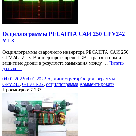
Осциллограммы РЕСАНТА САИ 250 GPV242
V1.3
Осциллограммы сварочного инвертора РЕСАНТА САИ 250
GPV242 V1.3. В инверторе сгорели IGBT транзисторы и
защитные диоды в результате замыкания между …
Читать
дальше…
04.01.2022
04.01.2022
Администратор
Осциллограммы
GPV242
,
GT50JR22
,
осциллограмма
Комментировать
Просмотров:
7 737