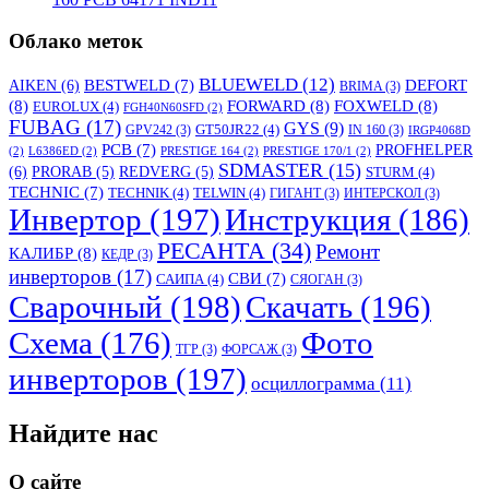
Облако меток
BLUEWELD
(12)
DEFORT
AIKEN
(6)
BESTWELD
(7)
BRIMA
(3)
(8)
FORWARD
(8)
FOXWELD
(8)
EUROLUX
(4)
FGH40N60SFD
(2)
FUBAG
(17)
GYS
(9)
GT50JR22
(4)
GPV242
(3)
IN 160
(3)
IRGP4068D
PCB
(7)
PROFHELPER
(2)
L6386ED
(2)
PRESTIGE 164
(2)
PRESTIGE 170/1
(2)
SDMASTER
(15)
(6)
PRORAB
(5)
REDVERG
(5)
STURM
(4)
TECHNIC
(7)
TECHNIK
(4)
TELWIN
(4)
ГИГАНТ
(3)
ИНТЕРСКОЛ
(3)
Инвертор
(197)
Инструкция
(186)
РЕСАНТА
(34)
Ремонт
КАЛИБР
(8)
КЕДР
(3)
инверторов
(17)
СВИ
(7)
САИПА
(4)
СЯОГАН
(3)
Сварочный
(198)
Скачать
(196)
Схема
(176)
Фото
ТГР
(3)
ФОРСАЖ
(3)
инверторов
(197)
осциллограмма
(11)
Найдите нас
О сайте