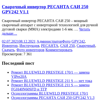
Сварочный инвертор РЕСАНТА САИ 250
GPV242 V1.1
Сварочный инвертор РЕСАНТА САИ 250 – мощный
сварочный аппарат с инверторной технологией для ручной
дуговой сварки (ММА) электродами 1-6 мм. …
Читать
дальше…
02.07.2021
08.12.2021
Администратор
Фото
GPV242
,
Инвертор
,
Инструкция
,
РЕСАНТА
,
САИ 250
,
Сварочный
,
Скачать
,
Фото инверторов
Комментировать
Просмотров:
7 361
Последний пост
Ремонт BLUEWELD PRESTIGE 170/1 — замена
VIPer20A
Ремонт BLUEWELD PRESTIGE 211 S — нет тока
Ремонт BLUEWELD PRESTIGE 211 S — замена
FGH40N60SFD и ТГР
Осциллограммы BLUEWELD PRESTIGE 170/1
Осциллограммы РЕСАНТА САИ 250 GPV242 V1.3