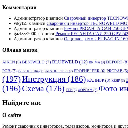
Комментарии
Администратор
к записи
Сварочный инвертор TECNO
vikyl55
к записи
Сварочный инвертор TECNOWELD MO
Администратор
к записи
Ремонт РЕСАНТА САИ 250 GPV
gazizzz2000
к записи
Ремонт РЕСАНТА САИ 250 GPV242 
Администратор
к записи
Осциллограммы FUBAG IN 160
Облако меток
BLUEWELD
(12)
DEFORT
(8
AIKEN
(6)
BESTWELD
(7)
BRIMA
(3)
PCB
(7)
PROFHELPER
(6)
PRORAB
(5
PRESTIGE 164
(2)
PRESTIGE 170/1
(2)
(197)
Инструкция
(186)
КАЛИБР
(8)
КЕДР
(3)
(196)
Схема
(176)
Фото ин
ТГР
(3)
ФОРСАЖ
(3)
Найдите нас
О сайте
Ремонт сварочных инверторов, телевизоров, мониторов и друг