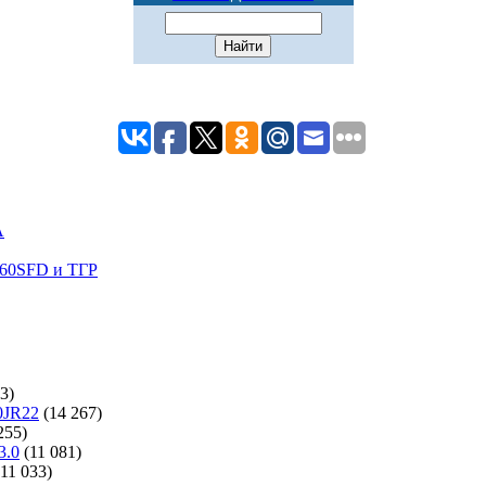
A
60SFD и ТГР
3)
0JR22
(14 267)
255)
3.0
(11 081)
(11 033)