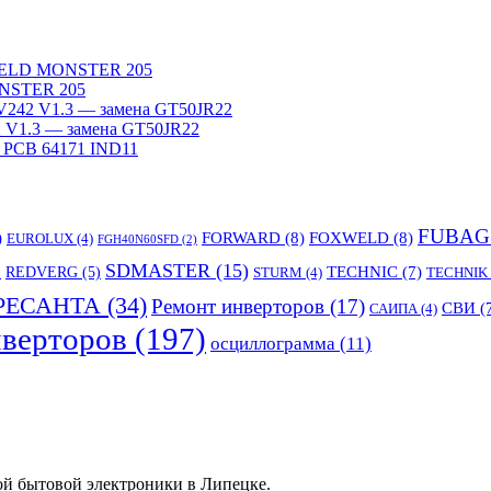
WELD MONSTER 205
NSTER 205
242 V1.3 — замена GT50JR22
V1.3 — замена GT50JR22
 PCB 64171 IND11
FUBAG
)
FORWARD
(8)
FOXWELD
(8)
EUROLUX
(4)
FGH40N60SFD
(2)
SDMASTER
(15)
TECHNIC
(7)
)
REDVERG
(5)
STURM
(4)
TECHNIK
РЕСАНТА
(34)
Ремонт инверторов
(17)
СВИ
(
САИПА
(4)
верторов
(197)
осциллограмма
(11)
ой бытовой электроники в Липецке.