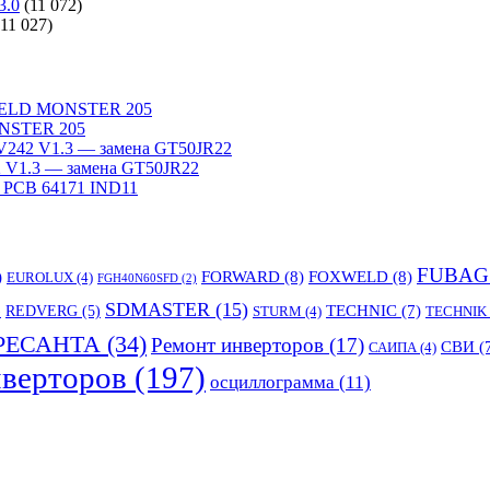
3.0
(11 072)
(11 027)
WELD MONSTER 205
NSTER 205
242 V1.3 — замена GT50JR22
V1.3 — замена GT50JR22
 PCB 64171 IND11
FUBAG
)
FORWARD
(8)
FOXWELD
(8)
EUROLUX
(4)
FGH40N60SFD
(2)
SDMASTER
(15)
TECHNIC
(7)
)
REDVERG
(5)
STURM
(4)
TECHNIK
РЕСАНТА
(34)
Ремонт инверторов
(17)
СВИ
(
САИПА
(4)
верторов
(197)
осциллограмма
(11)