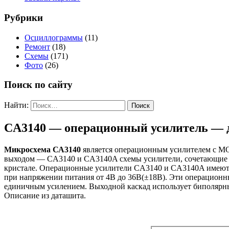
Рубрики
Осциллограммы
(11)
Ремонт
(18)
Схемы
(171)
Фото
(26)
Поиск по сайту
Найти:
CA3140 — операционный усилитель — 
Микросхема СА3140
является операционным усилителем с M
выходом — CA3140 и CA3140A схемы усилители, сочетающие 
кристале. Операционные усилители CA3140 и CA3140A имеют о
при напряжении питания от 4В до 36В(±18В). Эти операционн
единичным усилением. Выходной каскад использует биполярные
Описание из даташита.