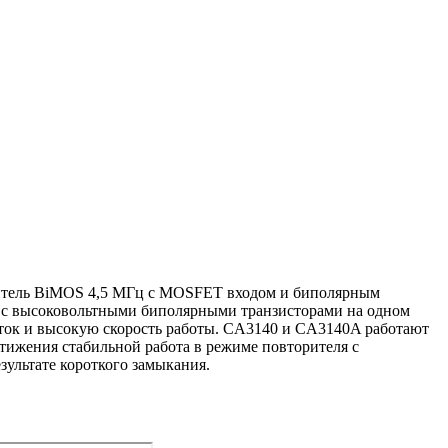
итель BiMOS 4,5 МГц с MOSFET входом и биполярным
 с высоковольтными биполярными транзисторами на одном
ток и высокую скорость работы. CA3140 и CA3140A работают
ижения стабильной работа в режиме повторителя с
ультате короткого замыкания.