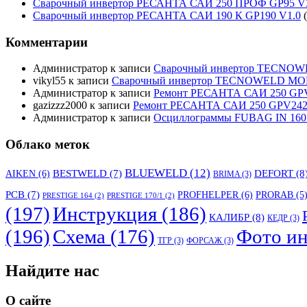
Сварочный инвертор РЕСАНТА САИ 250 ПРОФ GP95 V
Сварочный инвертор РЕСАНТА САИ 190 К GP190 V1.0
Комментарии
Администратор
к записи
Сварочный инвертор TECNO
vikyl55
к записи
Сварочный инвертор TECNOWELD MO
Администратор
к записи
Ремонт РЕСАНТА САИ 250 GPV
gazizzz2000
к записи
Ремонт РЕСАНТА САИ 250 GPV242 
Администратор
к записи
Осциллограммы FUBAG IN 160
Облако меток
BLUEWELD
(12)
DEFORT
(8
AIKEN
(6)
BESTWELD
(7)
BRIMA
(3)
PCB
(7)
PROFHELPER
(6)
PRORAB
(5
PRESTIGE 164
(2)
PRESTIGE 170/1
(2)
(197)
Инструкция
(186)
КАЛИБР
(8)
КЕДР
(3)
(196)
Схема
(176)
Фото ин
ТГР
(3)
ФОРСАЖ
(3)
Найдите нас
О сайте