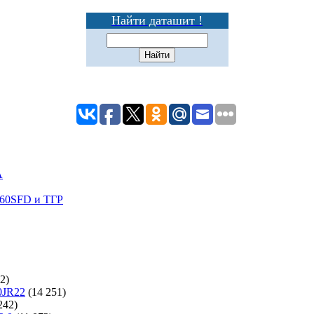
Найти даташит !
A
60SFD и ТГР
2)
0JR22
(14 251)
242)