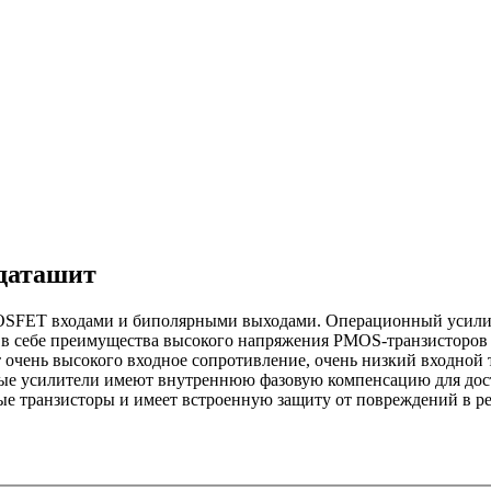
даташит
OSFET входами и биполярными выходами. Операционный усил
в себе преимущества высокого напряжения PMOS-транзисторов
чень высокого входное сопротивление, очень низкий входной 
ые усилители имеют внутреннюю фазовую компенсацию для дост
 транзисторы и имеет встроенную защиту от повреждений в рез