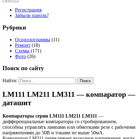
Регистрация
Забыли пароль?
Рубрики
Осциллограммы
(11)
Ремонт
(18)
Схемы
(171)
Фото
(26)
Поиск по сайту
Найти:
LM111 LM211 LM311 — компаратор —
даташит
Компараторы серии LM111 LM211 LM311
—
дифференциальные компараторы со стробированием,
способны управлять лампами или обмотками реле с рабочими
напряжениями до 50В и токами не выше 50мА.
Компаратор LM311 переключает выходное напряжение, когда