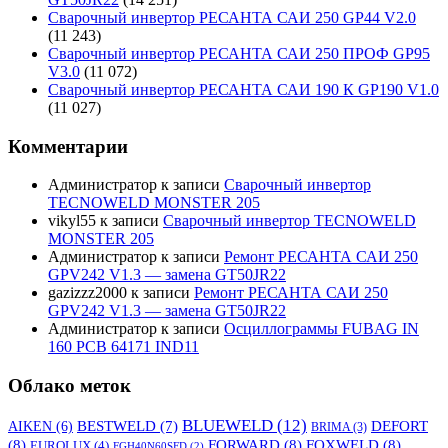
Сварочный инвертор РЕСАНТА САИ 250 GP44 V2.0
(11 243)
Сварочный инвертор РЕСАНТА САИ 250 ПРОФ GP95
V3.0
(11 072)
Сварочный инвертор РЕСАНТА САИ 190 К GP190 V1.0
(11 027)
Комментарии
Администратор
к записи
Сварочный инвертор
TECNOWELD MONSTER 205
vikyl55
к записи
Сварочный инвертор TECNOWELD
MONSTER 205
Администратор
к записи
Ремонт РЕСАНТА САИ 250
GPV242 V1.3 — замена GT50JR22
gazizzz2000
к записи
Ремонт РЕСАНТА САИ 250
GPV242 V1.3 — замена GT50JR22
Администратор
к записи
Осциллограммы FUBAG IN
160 PCB 64171 IND11
Облако меток
BLUEWELD
(12)
DEFORT
AIKEN
(6)
BESTWELD
(7)
BRIMA
(3)
(8)
FORWARD
(8)
FOXWELD
(8)
EUROLUX
(4)
FGH40N60SFD
(2)