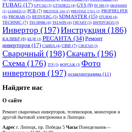
FUBAG
(17)
GYS
(9)
GT50JR22
(4)
GPV242
(3)
IN 160
(3)
IRGP4068D
PCB
(7)
PROFHELPER
(2)
L6386ED
(2)
PRESTIGE 164
(2)
PRESTIGE 170/1
(2)
SDMASTER
(15)
(6)
PRORAB
(5)
REDVERG
(5)
STURM
(4)
TECHNIC
(7)
TECHNIK
(4)
TELWIN
(4)
ГИГАНТ
(3)
ИНТЕРСКОЛ
(3)
Инвертор
(197)
Инструкция
(186)
РЕСАНТА
(34)
Ремонт
КАЛИБР
(8)
КЕДР
(3)
инверторов
(17)
СВИ
(7)
САИПА
(4)
СЯОГАН
(3)
Сварочный
(198)
Скачать
(196)
Схема
(176)
Фото
ТГР
(3)
ФОРСАЖ
(3)
инверторов
(197)
осциллограмма
(11)
Найдите нас
О сайте
Ремонт сварочных инверторов, телевизоров, мониторов и
другой бытовой электроники в Липецке.
Адрес
г. Липецк, пр. Победы 5
Часы
Понедельник—