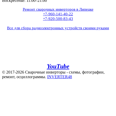
Воскресенье: 11:00–21:00
Ремонт сварочных инверторов в Липецке
+7-960-141-40-22
+7-920-500-83-43
Все для сбора радиоэлектронных устройств своими руками
+7(960)141-40-22
+7(920)500-83-43
e.mail:
admin@invertor48.ru
INVERTER48 - видео на
YouTube
© 2017-2026 Сварочные инверторы - схемы, фотографии,
ремонт, осциллограммы.
INVERTER48