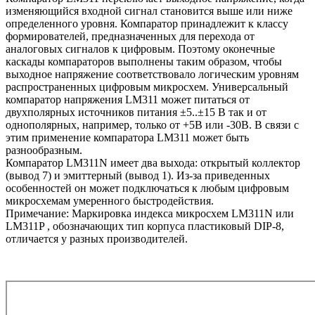
изменяющийся входной сигнал становится выше или ниже
определенного уровня. Компаратор принадлежит к классу
формирователей, предназначенных для перехода от
аналоговых сигналов к цифровым. Поэтому оконечные
каскады компараторов выполнены таким образом, чтобы
выходное напряжение соответствовало логическим уровням
распространенных цифровым микросхем. Универсальный
компаратор напряжения LM311 может питаться от
двухполярных источников питания ±5..±15 В так и от
однополярных, например, только от +5В или -30В. В связи с
этим применение компаратора LM311 может быть
разнообразным.
Компаратор LM311N имеет два выхода: открытый коллектор
(вывод 7) и эмиттерный (вывод 1). Из-за приведенных
особенностей он может подключаться к любым цифровым
микросхемам умеренного быстродействия.
Примечание: Маркировка индекса микросхем LM311N или
LM311P , обозначающих тип корпуса пластиковый DIP-8,
отличается у разных производителей.