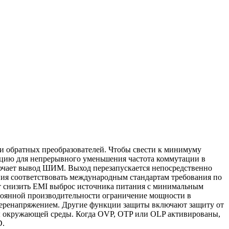
 обратных преобразователей. Чтобы свести к минимуму
яцию для непрерывного уменьшения частота коммутации в
лючает вывод ШИМ. Выход перезапускается непосредственно
ия соответствовать международным стандартам требования по
ет снизить EMI выброс источника питания с минимальным
тоянной производительности ограничение мощности в
перенапряжением. Другие функции защиты включают защиту от
ры окружающей среды. Когда OVP, OTP или OLP активированы,
D.