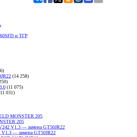
A
60SFD и ТГР
6)
0JR22
(14 258)
250)
3.0
(11 075)
(11 031)
WELD MONSTER 205
NSTER 205
242 V1.3 — замена GT50JR22
V1.3 — замена GT50JR22