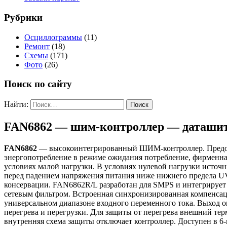
Рубрики
Осциллограммы
(11)
Ремонт
(18)
Схемы
(171)
Фото
(26)
Поиск по сайту
Найти:
FAN6862 — шим-контроллер — даташи
FAN6862
— высокоинтегрированный ШИМ-контроллер. Предост
энергопотребление в режиме ожидания потребление, фирменн
условиях малой нагрузки. В условиях нулевой нагрузки исто
перед падением напряжения питания ниже нижнего предела UV
консервации. FAN6862R/L разработан для SMPS и интегрирует
сетевым фильтром. Встроенная синхронизированная компенсац
универсальном диапазоне входного переменного тока. Выход
перегрева и перегрузки. Для защиты от перегрева внешний т
внутренняя схема защиты отключает контроллер. Доступен в