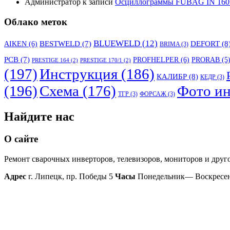
Администратор
к записи
Осциллограммы FUBAG IN 160
Облако меток
BLUEWELD
(12)
DEFORT
(8
AIKEN
(6)
BESTWELD
(7)
BRIMA
(3)
PCB
(7)
PROFHELPER
(6)
PRORAB
(5
PRESTIGE 164
(2)
PRESTIGE 170/1
(2)
(197)
Инструкция
(186)
КАЛИБР
(8)
КЕДР
(3)
(196)
Схема
(176)
Фото ин
ТГР
(3)
ФОРСАЖ
(3)
Найдите нас
О сайте
Ремонт сварочных инверторов, телевизоров, мониторов и друг
Адрес
г. Липецк, пр. Победы 5
Часы
Понедельник— Воскресень