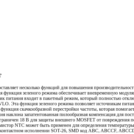
т
авляет несколько функций для повышения производительности
ая функция зеленого режима обеспечивает вневременную модул
чник питания входит в пакетный режим, который полностью отк
LO. Эта функция зеленого режима позволяет источникам питан
 функция скачкообразной перестройки частоты, которая помога
ия наклона запатентованная пилообразная компенсация для пос
 ограничен 18 В для защиты внешнего MOSFET от повреждения 
ермистор NTC может быть применен для определения температу
 6-контактном исполнении SOT-26, SMD код ABC, ABCCF, ABCC