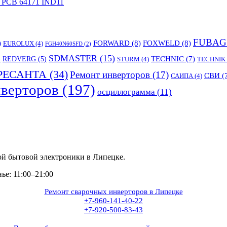
 PCB 64171 IND11
FUBAG
)
FORWARD
(8)
FOXWELD
(8)
EUROLUX
(4)
FGH40N60SFD
(2)
SDMASTER
(15)
TECHNIC
(7)
)
REDVERG
(5)
STURM
(4)
TECHNIK
РЕСАНТА
(34)
Ремонт инверторов
(17)
СВИ
(
САИПА
(4)
верторов
(197)
осциллограмма
(11)
ой бытовой электроники в Липецке.
е: 11:00–21:00
Ремонт сварочных инверторов в Липецке
+7-960-141-40-22
+7-920-500-83-43