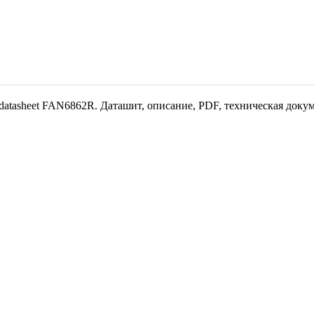
datasheet FAN6862R. Даташит, описание, PDF, техническая доку