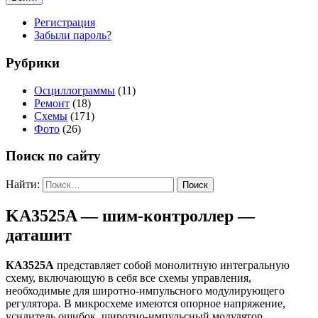
Регистрация
Забыли пароль?
Рубрики
Осциллограммы
(11)
Ремонт
(18)
Схемы
(171)
Фото
(26)
Поиск по сайту
Найти:
KA3525A — шим-контроллер —
даташит
КА3525А
представляет собой монолитную интегральную
схему, включающую в себя все схемы управления,
необходимые для широтно-импульсного модулирующего
регулятора. В микросхеме имеются опорное напряжение,
усилитель ошибок, широтно-импульсный модулятор,