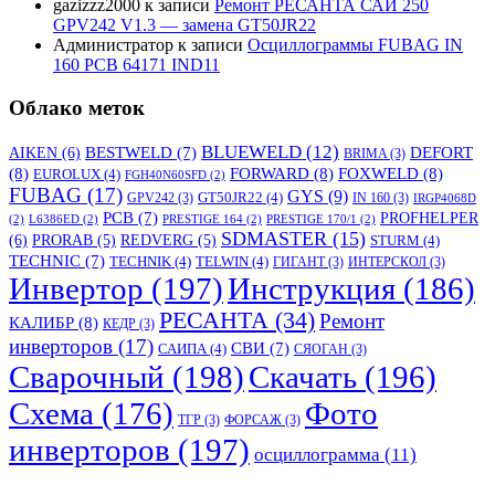
gazizzz2000
к записи
Ремонт РЕСАНТА САИ 250
GPV242 V1.3 — замена GT50JR22
Администратор
к записи
Осциллограммы FUBAG IN
160 PCB 64171 IND11
Облако меток
BLUEWELD
(12)
DEFORT
AIKEN
(6)
BESTWELD
(7)
BRIMA
(3)
(8)
FORWARD
(8)
FOXWELD
(8)
EUROLUX
(4)
FGH40N60SFD
(2)
FUBAG
(17)
GYS
(9)
GT50JR22
(4)
GPV242
(3)
IN 160
(3)
IRGP4068D
PCB
(7)
PROFHELPER
(2)
L6386ED
(2)
PRESTIGE 164
(2)
PRESTIGE 170/1
(2)
SDMASTER
(15)
(6)
PRORAB
(5)
REDVERG
(5)
STURM
(4)
TECHNIC
(7)
TECHNIK
(4)
TELWIN
(4)
ГИГАНТ
(3)
ИНТЕРСКОЛ
(3)
Инвертор
(197)
Инструкция
(186)
РЕСАНТА
(34)
Ремонт
КАЛИБР
(8)
КЕДР
(3)
инверторов
(17)
СВИ
(7)
САИПА
(4)
СЯОГАН
(3)
Сварочный
(198)
Скачать
(196)
Схема
(176)
Фото
ТГР
(3)
ФОРСАЖ
(3)
инверторов
(197)
осциллограмма
(11)