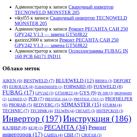
Администратор
к записи
Сварочный инвертор
TECNOWELD MONSTER 205
vikyl55
к записи
Сварочный инвертор TECNOWELD
MONSTER 205
Администратор
к записи
Ремонт РЕСАНТА САИ 250
GPV242 V1.3 — замена GT50JR22
gazizzz2000
к записи
Ремонт РЕСАНТА САИ 250
GPV242 V1.3 — замена GT50JR22
Администратор
к записи
Осциллограммы FUBAG IN
160 PCB 64171 IND11
Облако меток
BLUEWELD
(12)
DEFORT
AIKEN
(6)
BESTWELD
(7)
BRIMA
(3)
(8)
FORWARD
(8)
FOXWELD
(8)
EUROLUX
(4)
FGH40N60SFD
(2)
FUBAG
(17)
GYS
(9)
GT50JR22
(4)
GPV242
(3)
IN 160
(3)
IRGP4068D
PCB
(7)
PROFHELPER
(2)
L6386ED
(2)
PRESTIGE 164
(2)
PRESTIGE 170/1
(2)
SDMASTER
(15)
(6)
PRORAB
(5)
REDVERG
(5)
STURM
(4)
TECHNIC
(7)
TECHNIK
(4)
TELWIN
(4)
ГИГАНТ
(3)
ИНТЕРСКОЛ
(3)
Инвертор
(197)
Инструкция
(186)
РЕСАНТА
(34)
Ремонт
КАЛИБР
(8)
КЕДР
(3)
инверторов
(17)
СВИ
(7)
САИПА
(4)
СЯОГАН
(3)