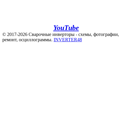
+7(920)500-83-43
e.mail:
admin@invertor48.ru
INVERTER48 - видео на
YouTube
© 2017-2026 Сварочные инверторы - схемы, фотографии,
ремонт, осциллограммы.
INVERTER48