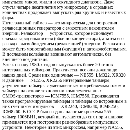
импульсов микро, милли и секундного диапазона. Даже
спустя четыре десятилетия эту микросхему в огромных
количествах продолжает выпускать ряд крупных и известных
фирм.
Интегральный таймер — это микросхема для построения
релаксационных генераторов с емкостным накопителем
энергии. Релаксатор — устройство, которое использует
сначала заряд накопителя (обычно конденсатора), а затем его
разряд с высвобождением (релаксацией) энергии. Релаксатор
может быть моностабильным (ждущим) и автоколебательным.
В последнем колебания возникают автоматически, без
внешнего воздействия.
Уже к началу 1980‑х годов выпускалось более 20 типов
интегральных таймеров. Практически все они дожили до
наших дней. Среди них одиночные — NE555, LM322, XR320
и двойные — NE556, XR2256 интегральные таймеры,
улучшенные таймеры с уменьшенным потребляемым током и
таймеры на основе технологии комплементарных
CMOS‑транзисторов — ICM7555, ICM7556. Производятся
также программируемые таймеры и таймеры со встроенным в
них счетчиком импульсов — XR2240, ICM8240, ICM8250,
ICM8260. В СССР был создан аналог микросхемы 555 —
таймер 1006ВИ1, который выпускается до сих пор и широко
применяется при построении разнообразных импульсных
устройств. Некоторые из этих микросхем, например NA555,