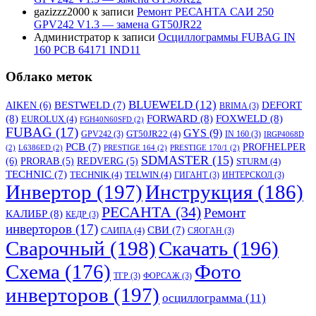
gazizzz2000
к записи
Ремонт РЕСАНТА САИ 250
GPV242 V1.3 — замена GT50JR22
Администратор
к записи
Осциллограммы FUBAG IN
160 PCB 64171 IND11
Облако меток
BLUEWELD
(12)
DEFORT
AIKEN
(6)
BESTWELD
(7)
BRIMA
(3)
(8)
FORWARD
(8)
FOXWELD
(8)
EUROLUX
(4)
FGH40N60SFD
(2)
FUBAG
(17)
GYS
(9)
GT50JR22
(4)
GPV242
(3)
IN 160
(3)
IRGP4068D
PCB
(7)
PROFHELPER
(2)
L6386ED
(2)
PRESTIGE 164
(2)
PRESTIGE 170/1
(2)
SDMASTER
(15)
(6)
PRORAB
(5)
REDVERG
(5)
STURM
(4)
TECHNIC
(7)
TECHNIK
(4)
TELWIN
(4)
ГИГАНТ
(3)
ИНТЕРСКОЛ
(3)
Инвертор
(197)
Инструкция
(186)
РЕСАНТА
(34)
Ремонт
КАЛИБР
(8)
КЕДР
(3)
инверторов
(17)
СВИ
(7)
САИПА
(4)
СЯОГАН
(3)
Сварочный
(198)
Скачать
(196)
Схема
(176)
Фото
ТГР
(3)
ФОРСАЖ
(3)
инверторов
(197)
осциллограмма
(11)