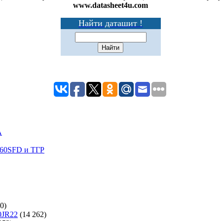
www.datasheet4u.com
Найти даташит !
A
60SFD и ТГР
0)
0JR22
(14 262)