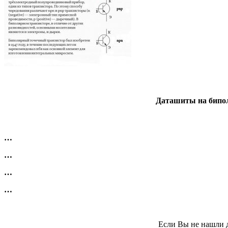
Даташиты на бипол
…
…
…
…
Если Вы не нашли д