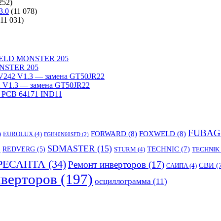
252)
3.0
(11 078)
(11 031)
WELD MONSTER 205
NSTER 205
242 V1.3 — замена GT50JR22
V1.3 — замена GT50JR22
 PCB 64171 IND11
FUBAG
)
FORWARD
(8)
FOXWELD
(8)
EUROLUX
(4)
FGH40N60SFD
(2)
SDMASTER
(15)
TECHNIC
(7)
)
REDVERG
(5)
STURM
(4)
TECHNIK
РЕСАНТА
(34)
Ремонт инверторов
(17)
СВИ
(
САИПА
(4)
верторов
(197)
осциллограмма
(11)