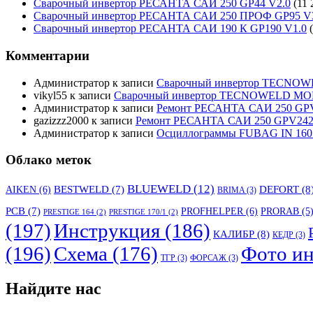
Сварочный инвертор РЕСАНТА САИ 250 GP44 V2.0
(11 
Сварочный инвертор РЕСАНТА САИ 250 ПРОФ GP95 V
Сварочный инвертор РЕСАНТА САИ 190 К GP190 V1.0
Комментарии
Администратор
к записи
Сварочный инвертор TECNO
vikyl55
к записи
Сварочный инвертор TECNOWELD MO
Администратор
к записи
Ремонт РЕСАНТА САИ 250 GPV
gazizzz2000
к записи
Ремонт РЕСАНТА САИ 250 GPV242 
Администратор
к записи
Осциллограммы FUBAG IN 160
Облако меток
BLUEWELD
(12)
DEFORT
(8
AIKEN
(6)
BESTWELD
(7)
BRIMA
(3)
PCB
(7)
PROFHELPER
(6)
PRORAB
(5
PRESTIGE 164
(2)
PRESTIGE 170/1
(2)
(197)
Инструкция
(186)
КАЛИБР
(8)
КЕДР
(3)
(196)
Схема
(176)
Фото ин
ТГР
(3)
ФОРСАЖ
(3)
Найдите нас