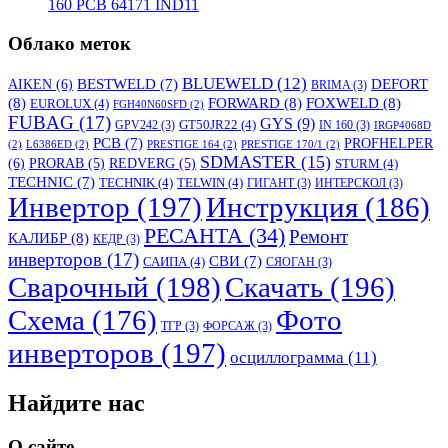
160 PCB 64171 IND11
Облако меток
BLUEWELD
(12)
DEFORT
AIKEN
(6)
BESTWELD
(7)
BRIMA
(3)
(8)
FORWARD
(8)
FOXWELD
(8)
EUROLUX
(4)
FGH40N60SFD
(2)
FUBAG
(17)
GYS
(9)
GT50JR22
(4)
GPV242
(3)
IN 160
(3)
IRGP4068D
PCB
(7)
PROFHELPER
(2)
L6386ED
(2)
PRESTIGE 164
(2)
PRESTIGE 170/1
(2)
SDMASTER
(15)
(6)
PRORAB
(5)
REDVERG
(5)
STURM
(4)
TECHNIC
(7)
TECHNIK
(4)
TELWIN
(4)
ГИГАНТ
(3)
ИНТЕРСКОЛ
(3)
Инвертор
(197)
Инструкция
(186)
РЕСАНТА
(34)
Ремонт
КАЛИБР
(8)
КЕДР
(3)
инверторов
(17)
СВИ
(7)
САИПА
(4)
СЯОГАН
(3)
Сварочный
(198)
Скачать
(196)
Схема
(176)
Фото
ТГР
(3)
ФОРСАЖ
(3)
инверторов
(197)
осциллограмма
(11)
Найдите нас
О сайте