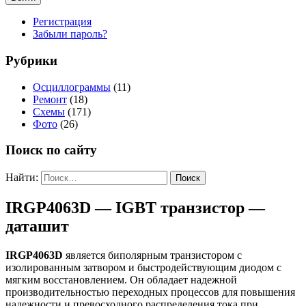
Регистрация
Забыли пароль?
Рубрики
Осциллограммы
(11)
Ремонт
(18)
Схемы
(171)
Фото
(26)
Поиск по сайту
Найти:
IRGP4063D — IGBT транзистор —
даташит
IRGP4063D
является биполярным транзистором с
изолированным затвором и быстродействующим диодом с
мягким восстановлением. Он обладает надежной
производительностью переходных процессов для повышения
надежности и превосходного распределения тока при