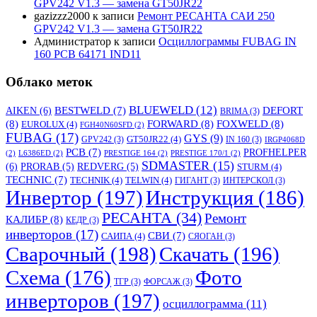
GPV242 V1.3 — замена GT50JR22
gazizzz2000
к записи
Ремонт РЕСАНТА САИ 250
GPV242 V1.3 — замена GT50JR22
Администратор
к записи
Осциллограммы FUBAG IN
160 PCB 64171 IND11
Облако меток
BLUEWELD
(12)
DEFORT
AIKEN
(6)
BESTWELD
(7)
BRIMA
(3)
(8)
FORWARD
(8)
FOXWELD
(8)
EUROLUX
(4)
FGH40N60SFD
(2)
FUBAG
(17)
GYS
(9)
GT50JR22
(4)
GPV242
(3)
IN 160
(3)
IRGP4068D
PCB
(7)
PROFHELPER
(2)
L6386ED
(2)
PRESTIGE 164
(2)
PRESTIGE 170/1
(2)
SDMASTER
(15)
(6)
PRORAB
(5)
REDVERG
(5)
STURM
(4)
TECHNIC
(7)
TECHNIK
(4)
TELWIN
(4)
ГИГАНТ
(3)
ИНТЕРСКОЛ
(3)
Инвертор
(197)
Инструкция
(186)
РЕСАНТА
(34)
Ремонт
КАЛИБР
(8)
КЕДР
(3)
инверторов
(17)
СВИ
(7)
САИПА
(4)
СЯОГАН
(3)
Сварочный
(198)
Скачать
(196)
Схема
(176)
Фото
ТГР
(3)
ФОРСАЖ
(3)
инверторов
(197)
осциллограмма
(11)