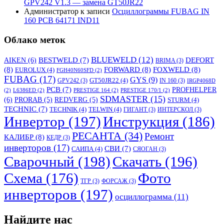
GPV242 V1.3 — замена GT50JR22
Администратор
к записи
Осциллограммы FUBAG IN
160 PCB 64171 IND11
Облако меток
BLUEWELD
(12)
DEFORT
AIKEN
(6)
BESTWELD
(7)
BRIMA
(3)
(8)
FORWARD
(8)
FOXWELD
(8)
EUROLUX
(4)
FGH40N60SFD
(2)
FUBAG
(17)
GYS
(9)
GT50JR22
(4)
GPV242
(3)
IN 160
(3)
IRGP4068D
PCB
(7)
PROFHELPER
(2)
L6386ED
(2)
PRESTIGE 164
(2)
PRESTIGE 170/1
(2)
SDMASTER
(15)
(6)
PRORAB
(5)
REDVERG
(5)
STURM
(4)
TECHNIC
(7)
TECHNIK
(4)
TELWIN
(4)
ГИГАНТ
(3)
ИНТЕРСКОЛ
(3)
Инвертор
(197)
Инструкция
(186)
РЕСАНТА
(34)
Ремонт
КАЛИБР
(8)
КЕДР
(3)
инверторов
(17)
СВИ
(7)
САИПА
(4)
СЯОГАН
(3)
Сварочный
(198)
Скачать
(196)
Схема
(176)
Фото
ТГР
(3)
ФОРСАЖ
(3)
инверторов
(197)
осциллограмма
(11)
Найдите нас