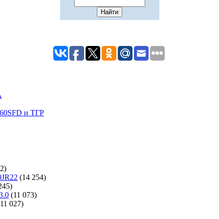
A
60SFD и ТГР
2)
0JR22
(14 254)
245)
3.0
(11 073)
(11 027)