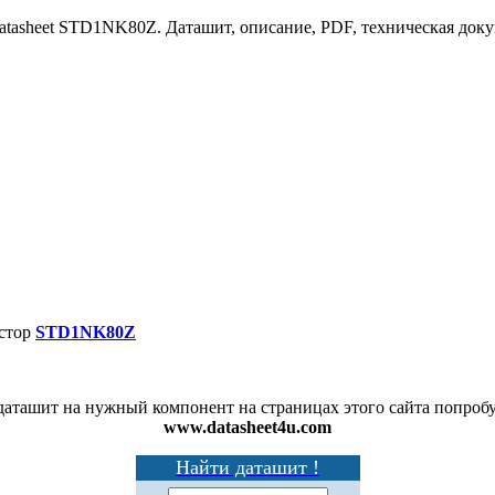
atasheet STD1NK80Z. Даташит, описание, PDF, техническая док
стор
STD1NK80Z
аташит на нужный компонент на страницах этого сайта попробу
www.datasheet4u.com
Найти даташит !