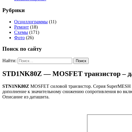
Рубрики
Осциллограммы
(11)
Ремонт
(18)
Схемы
(171)
Фото
(26)
Поиск по сайту
Найти:
STD1NK80Z — MOSFET транзистор – д
STN1NK80Z
MOSFET силовой транзистор. Серия SuperMESH по
дополнение к значительному снижению сопротивления во включ
Описание из даташита.