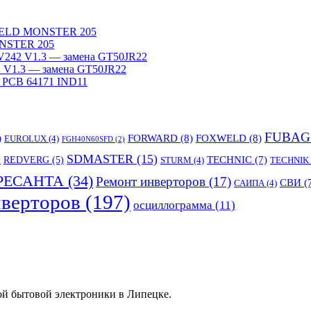
WELD MONSTER 205
NSTER 205
242 V1.3 — замена GT50JR22
V1.3 — замена GT50JR22
 PCB 64171 IND11
FUBAG
)
FORWARD
(8)
FOXWELD
(8)
EUROLUX
(4)
FGH40N60SFD
(2)
SDMASTER
(15)
TECHNIC
(7)
)
REDVERG
(5)
STURM
(4)
TECHNIK
РЕСАНТА
(34)
Ремонт инверторов
(17)
СВИ
(
САИПА
(4)
верторов
(197)
осциллограмма
(11)
ой бытовой электроники в Липецке.