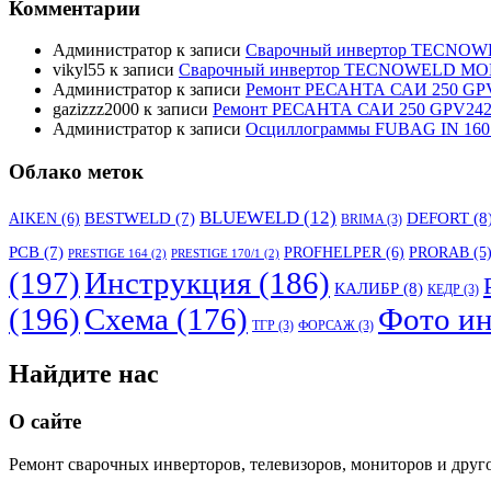
Комментарии
Администратор
к записи
Сварочный инвертор TECNO
vikyl55
к записи
Сварочный инвертор TECNOWELD MO
Администратор
к записи
Ремонт РЕСАНТА САИ 250 GPV
gazizzz2000
к записи
Ремонт РЕСАНТА САИ 250 GPV242 
Администратор
к записи
Осциллограммы FUBAG IN 160
Облако меток
BLUEWELD
(12)
DEFORT
(8
AIKEN
(6)
BESTWELD
(7)
BRIMA
(3)
PCB
(7)
PROFHELPER
(6)
PRORAB
(5
PRESTIGE 164
(2)
PRESTIGE 170/1
(2)
(197)
Инструкция
(186)
КАЛИБР
(8)
КЕДР
(3)
(196)
Схема
(176)
Фото ин
ТГР
(3)
ФОРСАЖ
(3)
Найдите нас
О сайте
Ремонт сварочных инверторов, телевизоров, мониторов и друг