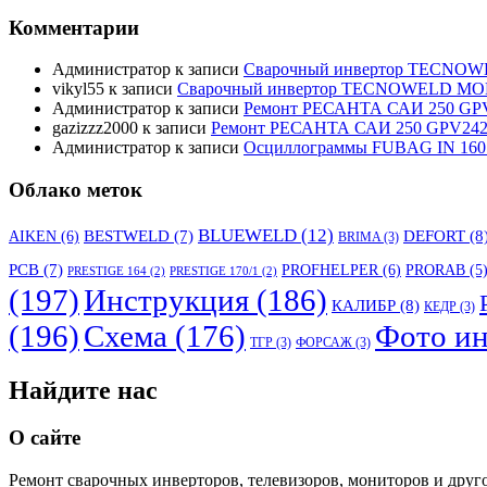
Комментарии
Администратор
к записи
Сварочный инвертор TECNO
vikyl55
к записи
Сварочный инвертор TECNOWELD MO
Администратор
к записи
Ремонт РЕСАНТА САИ 250 GPV
gazizzz2000
к записи
Ремонт РЕСАНТА САИ 250 GPV242 
Администратор
к записи
Осциллограммы FUBAG IN 160
Облако меток
BLUEWELD
(12)
DEFORT
(8
AIKEN
(6)
BESTWELD
(7)
BRIMA
(3)
PCB
(7)
PROFHELPER
(6)
PRORAB
(5
PRESTIGE 164
(2)
PRESTIGE 170/1
(2)
(197)
Инструкция
(186)
КАЛИБР
(8)
КЕДР
(3)
(196)
Схема
(176)
Фото ин
ТГР
(3)
ФОРСАЖ
(3)
Найдите нас
О сайте
Ремонт сварочных инверторов, телевизоров, мониторов и друг