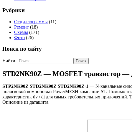
Рубрики
Осциллограммы
(11)
Ремонт
(18)
Схемы
(171)
Фото
(26)
Поиск по сайту
Найти:
STD2NK90Z — MOSFET транзистор — 
STP2NK90Z STD2NK90Z STD2NK90Z-1
— N-канальные сило
полосковой компоновки PowerMESH компании ST. Помимо знач
характеристик dv / dt для самых требовательных приложений
Описание из даташита.