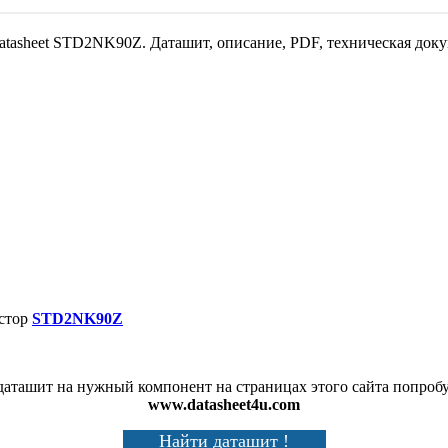
atasheet STD2NK90Z. Даташит, описание, PDF, техническая док
стор
STD2NK90Z
аташит на нужный компонент на страницах этого сайта попробу
www.datasheet4u.com
Найти даташит !