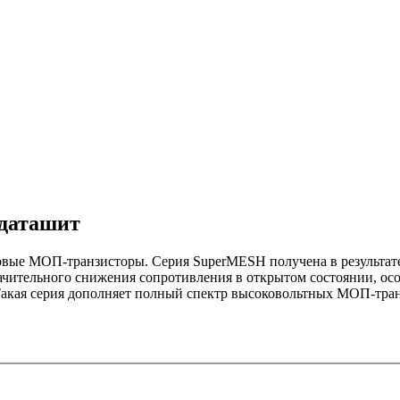
даташит
вые МОП-транзисторы. Серия SuperMESH получена в результате
ительного снижения сопротивления в открытом состоянии, осо
. Такая серия дополняет полный спектр высоковольтных МОП-т