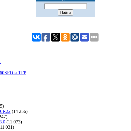
A
60SFD и ТГР
5)
0JR22
(14 256)
247)
3.0
(11 073)
(11 031)