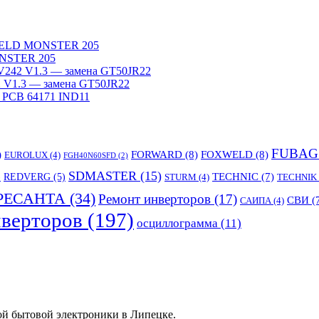
WELD MONSTER 205
NSTER 205
242 V1.3 — замена GT50JR22
V1.3 — замена GT50JR22
 PCB 64171 IND11
FUBAG
)
FORWARD
(8)
FOXWELD
(8)
EUROLUX
(4)
FGH40N60SFD
(2)
SDMASTER
(15)
TECHNIC
(7)
)
REDVERG
(5)
STURM
(4)
TECHNIK
РЕСАНТА
(34)
Ремонт инверторов
(17)
СВИ
(
САИПА
(4)
верторов
(197)
осциллограмма
(11)
ой бытовой электроники в Липецке.