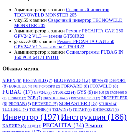
Администратор
к записи
Сварочный инвертор
TECNOWELD MONSTER 205
vikyl55
к записи
Сварочный инвертор TECNOWELD
MONSTER 205
Администратор
к записи
Ремонт РЕСАНТА САИ 250
GPV242 V1.3 — замена GT50JR22
gazizzz2000
к записи
Ремонт РЕСАНТА САИ 250
GPV242 V1.3 — замена GT50JR22
Администратор
к записи
Осциллограммы FUBAG IN
160 PCB 64171 IND11
Облако меток
BLUEWELD
(12)
DEFORT
AIKEN
(6)
BESTWELD
(7)
BRIMA
(3)
(8)
FORWARD
(8)
FOXWELD
(8)
EUROLUX
(4)
FGH40N60SFD
(2)
FUBAG
(17)
GYS
(9)
GT50JR22
(4)
GPV242
(3)
IN 160
(3)
IRGP4068D
PCB
(7)
PROFHELPER
(2)
L6386ED
(2)
PRESTIGE 164
(2)
PRESTIGE 170/1
(2)
SDMASTER
(15)
(6)
PRORAB
(5)
REDVERG
(5)
STURM
(4)
TECHNIC
(7)
TECHNIK
(4)
TELWIN
(4)
ГИГАНТ
(3)
ИНТЕРСКОЛ
(3)
Инвертор
(197)
Инструкция
(186)
РЕСАНТА
(34)
Ремонт
КАЛИБР
(8)
КЕДР
(3)