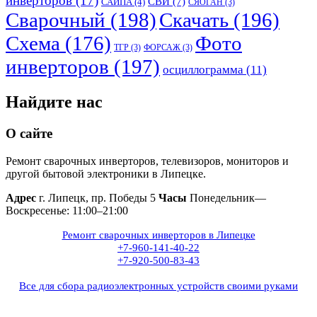
инверторов
(17)
СВИ
(7)
САИПА
(4)
СЯОГАН
(3)
Сварочный
(198)
Скачать
(196)
Схема
(176)
Фото
ТГР
(3)
ФОРСАЖ
(3)
инверторов
(197)
осциллограмма
(11)
Найдите нас
О сайте
Ремонт сварочных инверторов, телевизоров, мониторов и
другой бытовой электроники в Липецке.
Адрес
г. Липецк, пр. Победы 5
Часы
Понедельник—
Воскресенье: 11:00–21:00
Ремонт сварочных инверторов в Липецке
+7-960-141-40-22
+7-920-500-83-43
Все для сбора радиоэлектронных устройств своими руками
+7(960)141-40-22