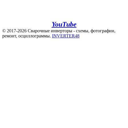
+7(920)500-83-43
e.mail:
admin@invertor48.ru
INVERTER48 - видео на
YouTube
© 2017-2026 Сварочные инверторы - схемы, фотографии,
ремонт, осциллограммы.
INVERTER48