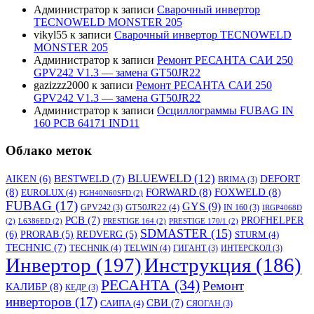
Администратор
к записи
Сварочный инвертор
TECNOWELD MONSTER 205
vikyl55
к записи
Сварочный инвертор TECNOWELD
MONSTER 205
Администратор
к записи
Ремонт РЕСАНТА САИ 250
GPV242 V1.3 — замена GT50JR22
gazizzz2000
к записи
Ремонт РЕСАНТА САИ 250
GPV242 V1.3 — замена GT50JR22
Администратор
к записи
Осциллограммы FUBAG IN
160 PCB 64171 IND11
Облако меток
BLUEWELD
(12)
DEFORT
AIKEN
(6)
BESTWELD
(7)
BRIMA
(3)
(8)
FORWARD
(8)
FOXWELD
(8)
EUROLUX
(4)
FGH40N60SFD
(2)
FUBAG
(17)
GYS
(9)
GT50JR22
(4)
GPV242
(3)
IN 160
(3)
IRGP4068D
PCB
(7)
PROFHELPER
(2)
L6386ED
(2)
PRESTIGE 164
(2)
PRESTIGE 170/1
(2)
SDMASTER
(15)
(6)
PRORAB
(5)
REDVERG
(5)
STURM
(4)
TECHNIC
(7)
TECHNIK
(4)
TELWIN
(4)
ГИГАНТ
(3)
ИНТЕРСКОЛ
(3)
Инвертор
(197)
Инструкция
(186)
РЕСАНТА
(34)
Ремонт
КАЛИБР
(8)
КЕДР
(3)
инверторов
(17)
СВИ
(7)
САИПА
(4)
СЯОГАН
(3)