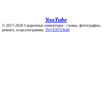
e.mail:
admin@invertor48.ru
INVERTER48 - видео на
YouTube
© 2017-2026 Сварочные инверторы - схемы, фотографии,
ремонт, осциллограммы.
INVERTER48