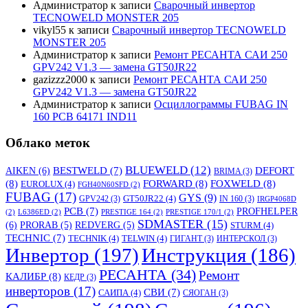
Администратор
к записи
Сварочный инвертор
TECNOWELD MONSTER 205
vikyl55
к записи
Сварочный инвертор TECNOWELD
MONSTER 205
Администратор
к записи
Ремонт РЕСАНТА САИ 250
GPV242 V1.3 — замена GT50JR22
gazizzz2000
к записи
Ремонт РЕСАНТА САИ 250
GPV242 V1.3 — замена GT50JR22
Администратор
к записи
Осциллограммы FUBAG IN
160 PCB 64171 IND11
Облако меток
BLUEWELD
(12)
DEFORT
AIKEN
(6)
BESTWELD
(7)
BRIMA
(3)
(8)
FORWARD
(8)
FOXWELD
(8)
EUROLUX
(4)
FGH40N60SFD
(2)
FUBAG
(17)
GYS
(9)
GT50JR22
(4)
GPV242
(3)
IN 160
(3)
IRGP4068D
PCB
(7)
PROFHELPER
(2)
L6386ED
(2)
PRESTIGE 164
(2)
PRESTIGE 170/1
(2)
SDMASTER
(15)
(6)
PRORAB
(5)
REDVERG
(5)
STURM
(4)
TECHNIC
(7)
TECHNIK
(4)
TELWIN
(4)
ГИГАНТ
(3)
ИНТЕРСКОЛ
(3)
Инвертор
(197)
Инструкция
(186)
РЕСАНТА
(34)
Ремонт
КАЛИБР
(8)
КЕДР
(3)
инверторов
(17)
СВИ
(7)
САИПА
(4)
СЯОГАН
(3)