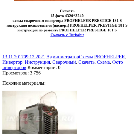
Скачать
15 фото 4320*3240
схема сварочного инвертора PROFHELPER PRESTIGE 181 S
инструкция пользователя (паспорт) PROFHELPER PRESTIGE 181 S
инструкция по ремонту PROFHELPER PRESTIGE 181 S
Скачать с Turbobit
13.11.2017
09.12.2021
Администратор
Схемы
PROFHELPER
,
Инвертор
,
Инструкция
,
Сварочный
,
Скачать
,
Схема
,
Фото
инверторов
Комментарии: 0
Просмотров:
3 756
Похожие материалы: