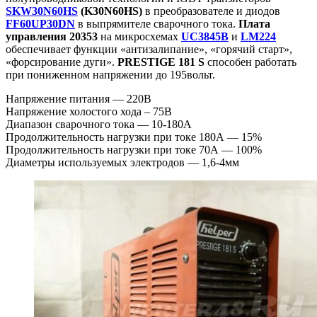
SKW30N60HS
(K30N60HS)
в преобразователе и диодов
FF60UP30DN
в выпрямителе сварочного тока.
Плата
управления 20353
на микросхемах
UC3845B
и
LM224
обеспечивает функции «антизалипание», «горячий старт»,
«форсирование дуги».
PRESTIGE 181 S
способен работать
при пониженном напряжении до 195вольт.
Напряжение питания — 220В
Напряжение холостого хода – 75В
Диапазон сварочного тока — 10-180А
Продолжительность нагрузки при токе 180А — 15%
Продолжительность нагрузки при токе 70А — 100%
Диаметры используемых электродов — 1,6-4мм