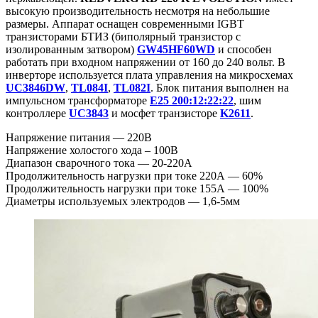
высокую производительность несмотря на небольшие
размеры. Аппарат оснащен современными IGBT
транзисторами БТИЗ (биполярный транзистор с
изолированным затвором)
GW45HF60WD
и способен
работать при входном напряжении от 160 до 240 вольт. В
инверторе используется плата управления на микросхемах
UC3846DW
,
TL084I
,
TL082I
. Блок питания выполнен на
импульсном трансформаторе
E25 200:12:22:22
, шим
контроллере
UC3843
и мосфет транзисторе
K2611
.
Напряжение питания — 220В
Напряжение холостого хода – 100В
Диапазон сварочного тока — 20-220А
Продолжительность нагрузки при токе 220А — 60%
Продолжительность нагрузки при токе 155А — 100%
Диаметры используемых электродов — 1,6-5мм