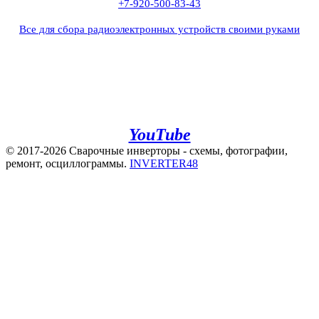
+7-920-500-83-43
Все для сбора радиоэлектронных устройств своими руками
+7(960)141-40-22
+7(920)500-83-43
e.mail:
admin@invertor48.ru
INVERTER48 - видео на
YouTube
© 2017-2026 Сварочные инверторы - схемы, фотографии,
ремонт, осциллограммы.
INVERTER48