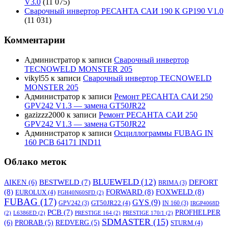
V3.0
(11 075)
Сварочный инвертор РЕСАНТА САИ 190 К GP190 V1.0
(11 031)
Комментарии
Администратор
к записи
Сварочный инвертор
TECNOWELD MONSTER 205
vikyl55
к записи
Сварочный инвертор TECNOWELD
MONSTER 205
Администратор
к записи
Ремонт РЕСАНТА САИ 250
GPV242 V1.3 — замена GT50JR22
gazizzz2000
к записи
Ремонт РЕСАНТА САИ 250
GPV242 V1.3 — замена GT50JR22
Администратор
к записи
Осциллограммы FUBAG IN
160 PCB 64171 IND11
Облако меток
BLUEWELD
(12)
DEFORT
AIKEN
(6)
BESTWELD
(7)
BRIMA
(3)
(8)
FORWARD
(8)
FOXWELD
(8)
EUROLUX
(4)
FGH40N60SFD
(2)
FUBAG
(17)
GYS
(9)
GT50JR22
(4)
GPV242
(3)
IN 160
(3)
IRGP4068D
PCB
(7)
PROFHELPER
(2)
L6386ED
(2)
PRESTIGE 164
(2)
PRESTIGE 170/1
(2)
SDMASTER
(15)
(6)
PRORAB
(5)
REDVERG
(5)
STURM
(4)