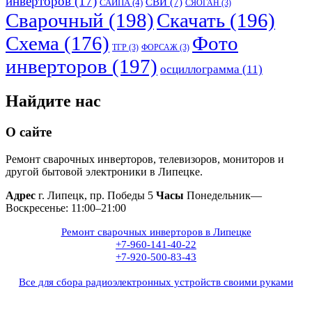
инверторов
(17)
СВИ
(7)
САИПА
(4)
СЯОГАН
(3)
Сварочный
(198)
Скачать
(196)
Схема
(176)
Фото
ТГР
(3)
ФОРСАЖ
(3)
инверторов
(197)
осциллограмма
(11)
Найдите нас
О сайте
Ремонт сварочных инверторов, телевизоров, мониторов и
другой бытовой электроники в Липецке.
Адрес
г. Липецк, пр. Победы 5
Часы
Понедельник—
Воскресенье: 11:00–21:00
Ремонт сварочных инверторов в Липецке
+7-960-141-40-22
+7-920-500-83-43
Все для сбора радиоэлектронных устройств своими руками
+7(960)141-40-22