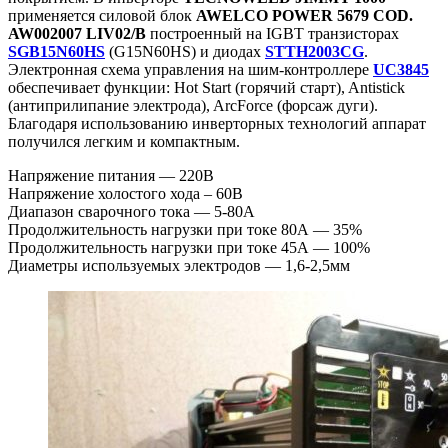
применяется силовой блок
AWELCO POWER 5679 COD.
AW002007 LIV02/B
построенный на IGBT транзисторах
SGB15N60HS
(G15N60HS) и диодах
STTH2003CG
.
Электронная схема управления на шим-контроллере
UC3845
обеспечивает функции: Hot Start (горячий старт), Antistick
(антиприлипание электрода), ArcForce (форсаж дуги).
Благодаря использованию инверторных технологий аппарат
получился легким и компактным.
Напряжение питания — 220В
Напряжение холостого хода – 60В
Диапазон сварочного тока — 5-80А
Продолжительность нагрузки при токе 80А — 35%
Продолжительность нагрузки при токе 45А — 100%
Диаметры используемых электродов — 1,6-2,5мм