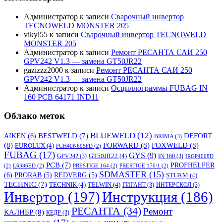
Администратор
к записи
Сварочный инвертор
TECNOWELD MONSTER 205
vikyl55
к записи
Сварочный инвертор TECNOWELD
MONSTER 205
Администратор
к записи
Ремонт РЕСАНТА САИ 250
GPV242 V1.3 — замена GT50JR22
gazizzz2000
к записи
Ремонт РЕСАНТА САИ 250
GPV242 V1.3 — замена GT50JR22
Администратор
к записи
Осциллограммы FUBAG IN
160 PCB 64171 IND11
Облако меток
BLUEWELD
(12)
DEFORT
AIKEN
(6)
BESTWELD
(7)
BRIMA
(3)
(8)
FORWARD
(8)
FOXWELD
(8)
EUROLUX
(4)
FGH40N60SFD
(2)
FUBAG
(17)
GYS
(9)
GT50JR22
(4)
GPV242
(3)
IN 160
(3)
IRGP4068D
PCB
(7)
PROFHELPER
(2)
L6386ED
(2)
PRESTIGE 164
(2)
PRESTIGE 170/1
(2)
SDMASTER
(15)
(6)
PRORAB
(5)
REDVERG
(5)
STURM
(4)
TECHNIC
(7)
TECHNIK
(4)
TELWIN
(4)
ГИГАНТ
(3)
ИНТЕРСКОЛ
(3)
Инвертор
(197)
Инструкция
(186)
РЕСАНТА
(34)
Ремонт
КАЛИБР
(8)
КЕДР
(3)