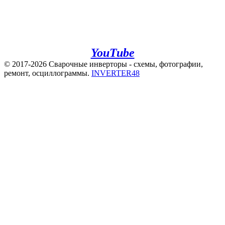
+7(920)500-83-43
e.mail:
admin@invertor48.ru
INVERTER48 - видео на
YouTube
© 2017-2026 Сварочные инверторы - схемы, фотографии,
ремонт, осциллограммы.
INVERTER48