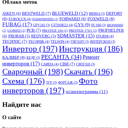
Облако меток
BLUEWELD
(12)
DEFORT
AIKEN
(6)
BESTWELD
(7)
BRIMA
(3)
(8)
FORWARD
(8)
FOXWELD
(8)
EUROLUX
(4)
FGH40N60SFD
(2)
FUBAG
(17)
GYS
(9)
GT50JR22
(4)
GPV242
(3)
IN 160
(3)
IRGP4068D
PCB
(7)
PROFHELPER
(2)
L6386ED
(2)
PRESTIGE 164
(2)
PRESTIGE 170/1
(2)
SDMASTER
(15)
(6)
PRORAB
(5)
REDVERG
(5)
STURM
(4)
TECHNIC
(7)
TECHNIK
(4)
TELWIN
(4)
ГИГАНТ
(3)
ИНТЕРСКОЛ
(3)
Инвертор
(197)
Инструкция
(186)
РЕСАНТА
(34)
Ремонт
КАЛИБР
(8)
КЕДР
(3)
инверторов
(17)
СВИ
(7)
САИПА
(4)
СЯОГАН
(3)
Сварочный
(198)
Скачать
(196)
Схема
(176)
Фото
ТГР
(3)
ФОРСАЖ
(3)
инверторов
(197)
осциллограмма
(11)
Найдите нас
О сайте