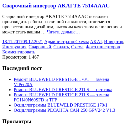
Сварочный инвертор AKAI TE 7514AAAC
Сварочный инвертор AKAI TE 7514AAAC позволяет
производить работы различной сложности, отличается
прогрессивным дизайном, высоким качеством исполнения и
может стать вашим …
Читать дальше…
18.11.2017
09.12.2021
Администратор
Схемы
AKAI
,
Инвертор
,
Инструкция
,
Сварочный
,
Скачать
,
Схема
,
Фото инверторов
Комментировать
Просмотров:
1 467
Последний пост
Ремонт BLUEWELD PRESTIGE 170/1 — замена
VIPer20A
Ремонт BLUEWELD PRESTIGE 211 S — нет тока
Ремонт BLUEWELD PRESTIGE 211 S — замена
FGH40N60SFD и ТГР
Осциллограммы BLUEWELD PRESTIGE 170/1
Осциллограммы РЕСАНТА САИ 250 GPV242 V1.3
Просмотры