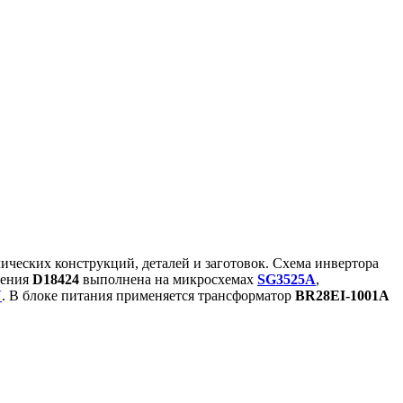
ческих конструкций, деталей и заготовок. Схема инвертора
вления
D18424
выполнена на микросхемах
SG3525A
,
N
. В блоке питания применяется трансформатор
BR28EI-1001A