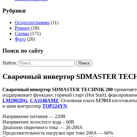
Рубрики
Осциллограммы
(11)
Ремонт
(18)
Схемы
(171)
Фото
(26)
Поиск по сайту
Найти:
Сварочный инвертор SDMASTER TECHN
Сварочный инвертор SDMASTER TECHNIK 200
применяетс
поддерживает функции: горячий старт (Hot Start), форсирование
LM2902DG
,
CA3140AMZ
. Основная плата
S17013
изготовлена
и шим контроллер
TOP224YN
.
Напряжение питания — 220В
Напряжение холостого хода – 60В
Диапазон сварочного тока — 20-200А
Продолжительность нагрузки при токе 200А — 60%