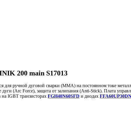
IK 200 main S17013
я для ручной дуговой сварки (ММА) на постоянном токе металли
 дуги (Arc Force), защита от залипания (Anti-Stick). Плата упра
 на IGBT транзисторах
FGH40N60SFD
и диодах
FFA60UP30D