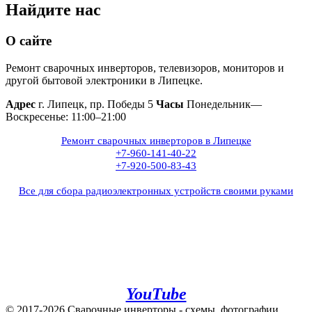
Найдите нас
О сайте
Ремонт сварочных инверторов, телевизоров, мониторов и
другой бытовой электроники в Липецке.
Адрес
г. Липецк, пр. Победы 5
Часы
Понедельник—
Воскресенье: 11:00–21:00
Ремонт сварочных инверторов в Липецке
+7-960-141-40-22
+7-920-500-83-43
Все для сбора радиоэлектронных устройств своими руками
+7(960)141-40-22
+7(920)500-83-43
e.mail:
admin@invertor48.ru
INVERTER48 - видео на
YouTube
© 2017-2026 Сварочные инверторы - схемы, фотографии,