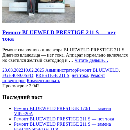
Ремонт BLUEWELD PRESTIGE 211 S — нет
тока
Ремонт сварочного инвертора BLUEWELD PRESTIGE 211 S.
Диагноз владельца — нет тока. Аппарат нормально включался
но светился жёлтый светодиод и …
Читать дальше…
23.03.2022
10.02.2025
Администратор
Ремонт
BLUEWELD
,
FGH40N60SFD
,
PRESTIGE 211 S
,
нет тока
,
Ремонт
инверторов
Комментировать
Просмотров:
2 942
Последний пост
Ремонт BLUEWELD PRESTIGE 170/1 — замена
VIPer20A
Ремонт BLUEWELD PRESTIGE 211 S — нет тока
Ремонт BLUEWELD PRESTIGE 211 S — замена
FGH40N60SFD и ТГР