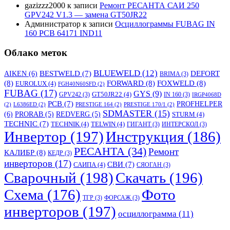
gazizzz2000
к записи
Ремонт РЕСАНТА САИ 250
GPV242 V1.3 — замена GT50JR22
Администратор
к записи
Осциллограммы FUBAG IN
160 PCB 64171 IND11
Облако меток
BLUEWELD
(12)
DEFORT
AIKEN
(6)
BESTWELD
(7)
BRIMA
(3)
(8)
FORWARD
(8)
FOXWELD
(8)
EUROLUX
(4)
FGH40N60SFD
(2)
FUBAG
(17)
GYS
(9)
GT50JR22
(4)
GPV242
(3)
IN 160
(3)
IRGP4068D
PCB
(7)
PROFHELPER
(2)
L6386ED
(2)
PRESTIGE 164
(2)
PRESTIGE 170/1
(2)
SDMASTER
(15)
(6)
PRORAB
(5)
REDVERG
(5)
STURM
(4)
TECHNIC
(7)
TECHNIK
(4)
TELWIN
(4)
ГИГАНТ
(3)
ИНТЕРСКОЛ
(3)
Инвертор
(197)
Инструкция
(186)
РЕСАНТА
(34)
Ремонт
КАЛИБР
(8)
КЕДР
(3)
инверторов
(17)
СВИ
(7)
САИПА
(4)
СЯОГАН
(3)
Сварочный
(198)
Скачать
(196)
Схема
(176)
Фото
ТГР
(3)
ФОРСАЖ
(3)
инверторов
(197)
осциллограмма
(11)