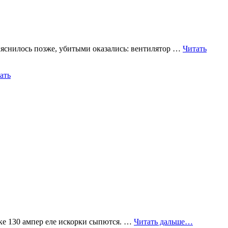
яснилось позже, убитыми оказались: вентилятор …
Читать
ать
ке 130 ампер еле искорки сыпются. …
Читать дальше…