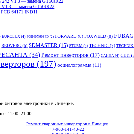
242 V1.3 — замена GT50JR22
V1.3 — замена GT50JR22
 PCB 64171 IND11
FUBAG
)
FORWARD
(8)
FOXWELD
(8)
EUROLUX
(4)
FGH40N60SFD
(2)
SDMASTER
(15)
TECHNIC
(7)
)
REDVERG
(5)
STURM
(4)
TECHNIK
РЕСАНТА
(34)
Ремонт инверторов
(17)
СВИ
(
САИПА
(4)
верторов
(197)
осциллограмма
(11)
ой бытовой электроники в Липецке.
е: 11:00–21:00
Ремонт сварочных инверторов в Липецке
+7-960-141-40-22