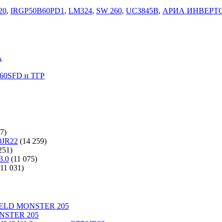
20
,
IRGP50B60PD1
,
LM324
,
SW 260
,
UC3845B
,
АРИА ИНВЕРТ
A
60SFD и ТГР
7)
0JR22
(14 259)
251)
3.0
(11 075)
(11 031)
WELD MONSTER 205
NSTER 205