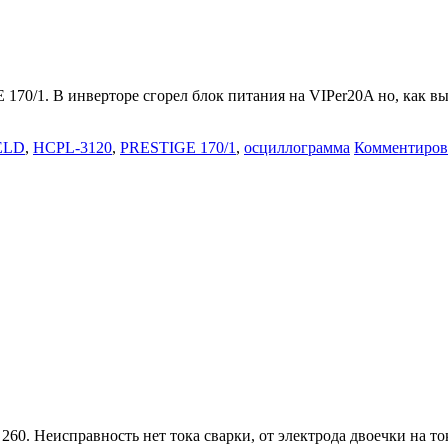
/1. В инверторе сгорел блок питания на VIPer20A но, как вы
ELD
,
HCPL-3120
,
PRESTIGE 170/1
,
осциллограмма
Комментиров
 Неисправность нет тока сварки, от электрода двоечки на то