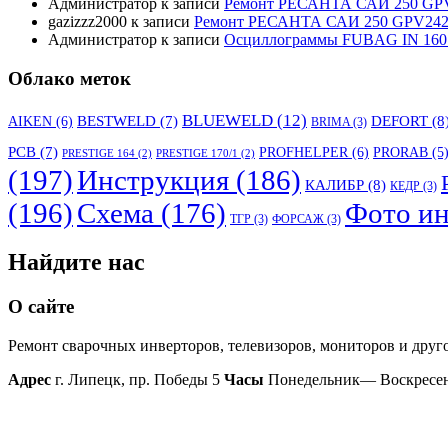
Администратор
к записи
Ремонт РЕСАНТА САИ 250 GPV
gazizzz2000
к записи
Ремонт РЕСАНТА САИ 250 GPV242 
Администратор
к записи
Осциллограммы FUBAG IN 160
Облако меток
BLUEWELD
(12)
DEFORT
(8
AIKEN
(6)
BESTWELD
(7)
BRIMA
(3)
PCB
(7)
PROFHELPER
(6)
PRORAB
(5
PRESTIGE 164
(2)
PRESTIGE 170/1
(2)
(197)
Инструкция
(186)
КАЛИБР
(8)
КЕДР
(3)
(196)
Схема
(176)
Фото ин
ТГР
(3)
ФОРСАЖ
(3)
Найдите нас
О сайте
Ремонт сварочных инверторов, телевизоров, мониторов и друг
Адрес
г. Липецк, пр. Победы 5
Часы
Понедельник— Воскресень