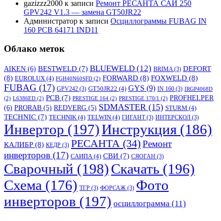
gazizzz2000
к записи
Ремонт РЕСАНТА САИ 250
GPV242 V1.3 — замена GT50JR22
Администратор
к записи
Осциллограммы FUBAG IN
160 PCB 64171 IND11
Облако меток
BLUEWELD
(12)
DEFORT
AIKEN
(6)
BESTWELD
(7)
BRIMA
(3)
(8)
FORWARD
(8)
FOXWELD
(8)
EUROLUX
(4)
FGH40N60SFD
(2)
FUBAG
(17)
GYS
(9)
GT50JR22
(4)
GPV242
(3)
IN 160
(3)
IRGP4068D
PCB
(7)
PROFHELPER
(2)
L6386ED
(2)
PRESTIGE 164
(2)
PRESTIGE 170/1
(2)
SDMASTER
(15)
(6)
PRORAB
(5)
REDVERG
(5)
STURM
(4)
TECHNIC
(7)
TECHNIK
(4)
TELWIN
(4)
ГИГАНТ
(3)
ИНТЕРСКОЛ
(3)
Инвертор
(197)
Инструкция
(186)
РЕСАНТА
(34)
Ремонт
КАЛИБР
(8)
КЕДР
(3)
инверторов
(17)
СВИ
(7)
САИПА
(4)
СЯОГАН
(3)
Сварочный
(198)
Скачать
(196)
Схема
(176)
Фото
ТГР
(3)
ФОРСАЖ
(3)
инверторов
(197)
осциллограмма
(11)