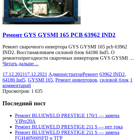
Ремонт GYS GYSMI 165 PCB 63962 IND2
Ремонт сварочного инвертора GYS GYSMI 165 pcb 63962
IND2. Восстанавливаем силовой блок 64186 Ind5. О
ремонтопригодности сварочных инверторов GYS GYSMI …
Читать дальше…
17.12.2021
17.12.2021
Администратор
Ремонт
63962 IND2
,
64186 Ind5
,
GYSMI 165
,
Ремонт инверторов
,
силовой блок
1
комментарий
Просмотров:
1 635
Последний пост
Ремонт BLUEWELD PRESTIGE 170/1 — замена
VIPer20A
Ремонт BLUEWELD PRESTIGE 211 S — нет тока
Ремонт BLUEWELD PRESTIGE 211 S — замена
FGH40N60SFD и ТГР