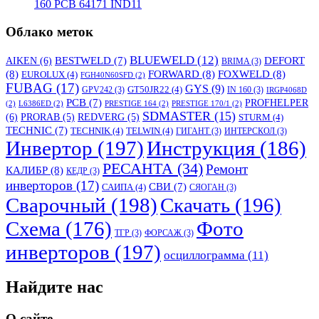
160 PCB 64171 IND11
Облако меток
BLUEWELD
(12)
DEFORT
AIKEN
(6)
BESTWELD
(7)
BRIMA
(3)
(8)
FORWARD
(8)
FOXWELD
(8)
EUROLUX
(4)
FGH40N60SFD
(2)
FUBAG
(17)
GYS
(9)
GT50JR22
(4)
GPV242
(3)
IN 160
(3)
IRGP4068D
PCB
(7)
PROFHELPER
(2)
L6386ED
(2)
PRESTIGE 164
(2)
PRESTIGE 170/1
(2)
SDMASTER
(15)
(6)
PRORAB
(5)
REDVERG
(5)
STURM
(4)
TECHNIC
(7)
TECHNIK
(4)
TELWIN
(4)
ГИГАНТ
(3)
ИНТЕРСКОЛ
(3)
Инвертор
(197)
Инструкция
(186)
РЕСАНТА
(34)
Ремонт
КАЛИБР
(8)
КЕДР
(3)
инверторов
(17)
СВИ
(7)
САИПА
(4)
СЯОГАН
(3)
Сварочный
(198)
Скачать
(196)
Схема
(176)
Фото
ТГР
(3)
ФОРСАЖ
(3)
инверторов
(197)
осциллограмма
(11)
Найдите нас
О сайте