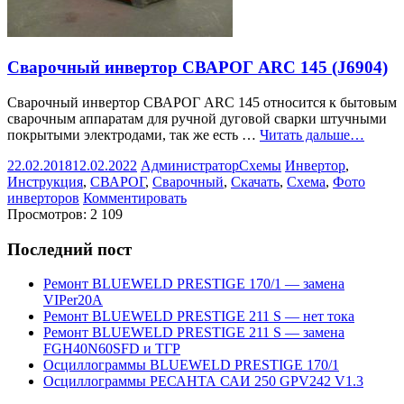
Сварочный инвертор СВАРОГ ARC 145 (J6904)
Сварочный инвертор СВАРОГ ARC 145 относится к бытовым
сварочным аппаратам для ручной дуговой сварки штучными
покрытыми электродами, так же есть …
Читать дальше…
22.02.2018
12.02.2022
Администратор
Схемы
Инвертор
,
Инструкция
,
СВАРОГ
,
Сварочный
,
Скачать
,
Схема
,
Фото
инверторов
Комментировать
Просмотров:
2 109
Последний пост
Ремонт BLUEWELD PRESTIGE 170/1 — замена
VIPer20A
Ремонт BLUEWELD PRESTIGE 211 S — нет тока
Ремонт BLUEWELD PRESTIGE 211 S — замена
FGH40N60SFD и ТГР
Осциллограммы BLUEWELD PRESTIGE 170/1
Осциллограммы РЕСАНТА САИ 250 GPV242 V1.3