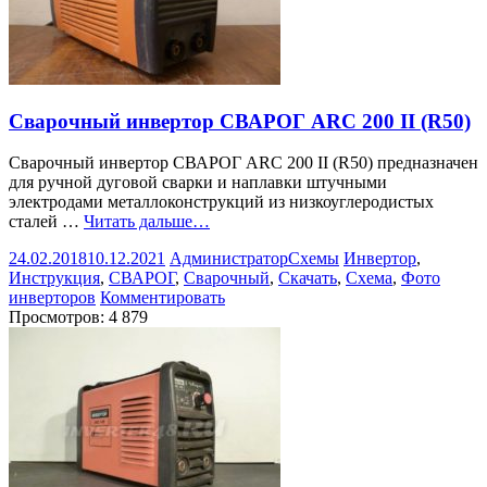
Сварочный инвертор СВАРОГ ARC 200 II (R50)
Сварочный инвертор СВАРОГ ARC 200 II (R50) предназначен
для ручной дуговой сварки и наплавки штучными
электродами металлоконструкций из низкоуглеродистых
сталей …
Читать дальше…
24.02.2018
10.12.2021
Администратор
Схемы
Инвертор
,
Инструкция
,
СВАРОГ
,
Сварочный
,
Скачать
,
Схема
,
Фото
инверторов
Комментировать
Просмотров:
4 879