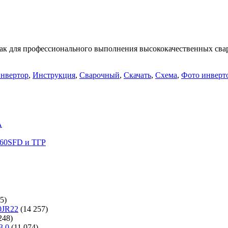
ля профессионального выполнения высококачественных свароч
нвертор
,
Инструкция
,
Сварочный
,
Скачать
,
Схема
,
Фото инверт
A
60SFD и ТГР
5)
0JR22
(14 257)
248)
3.0
(11 074)