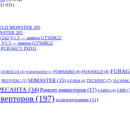
(11 031)
WELD MONSTER 205
NSTER 205
242 V1.3 — замена GT50JR22
V1.3 — замена GT50JR22
 PCB 64171 IND11
FUBAG
)
FORWARD
(8)
FOXWELD
(8)
EUROLUX
(4)
FGH40N60SFD
(2)
SDMASTER
(15)
TECHNIC
(7)
)
REDVERG
(5)
STURM
(4)
TECHNIK
РЕСАНТА
(34)
Ремонт инверторов
(17)
СВИ
(
САИПА
(4)
верторов
(197)
осциллограмма
(11)