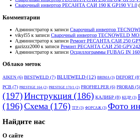
Сварочный инвертор РЕСАНТА САИ 190 К GP190 V1.0
Комментарии
Администратор
к записи
Сварочный инвертор TECNO
vikyl55
к записи
Сварочный инвертор TECNOWELD MO
Администратор
к записи
Ремонт РЕСАНТА САИ 250 GPV
gazizzz2000
к записи
Ремонт РЕСАНТА САИ 250 GPV242 
Администратор
к записи
Осциллограммы FUBAG IN 160
Облако меток
BLUEWELD
(12)
DEFORT
(8
AIKEN
(6)
BESTWELD
(7)
BRIMA
(3)
PCB
(7)
PROFHELPER
(6)
PRORAB
(5
PRESTIGE 164
(2)
PRESTIGE 170/1
(2)
(197)
Инструкция
(186)
КАЛИБР
(8)
КЕДР
(3)
(196)
Схема
(176)
Фото ин
ТГР
(3)
ФОРСАЖ
(3)
Найдите нас
О сайте