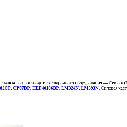
льянского производителя сварочного оборудования — Cemont (И
82CP
,
OP07DP
,
HEF40106BP
,
LM324N
,
LM393N
. Силовая час