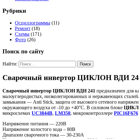
Рубрики
Осциллограммы
(11)
Ремонт
(18)
Схемы
(171)
Фото
(26)
Поиск по сайту
Найти:
Сварочный инвертор ЦИКЛОН ВДИ 24
Сварочный инвертор ЦИКЛОН ВДИ 241
предназначен для к
малоуглеродистых, низколегированных и нержавеющих сталей.
замыкания — Anti Stick, защита от высокого сетевого напряж
окружающего воздуха от -10 до +40°C. В силовом блоке
ЦИКЛО
микросхемах
UC3844B
,
LM358
, микроконтроллере
PIC16F676
Напряжение питания — 220В
Напряжение холостого хода – 80В
Диапазон сварочного тока — 30-230А