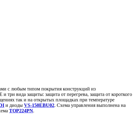
дами с любым типом покрытия конструкций из
три вида защиты: защита от перегрева, защита от короткого
ещениях так и на открытых площадках при температуре
DI
и диоды
VS-150EBU02
. Схема управления выполнена на
хема
TOP224PN
.