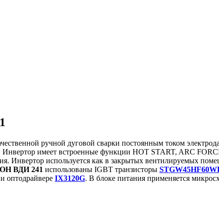
1
ачественной ручной дуговой сварки постоянным током электро
 Инвертор имеет встроенные функции HOT START, ARC FORCE и 
ения. Инвертор используется как в закрытых вентилируемых пом
Н ВДИ 241
использованы IGBT транзисторы
STGW45HF60W
и оптодрайвере
IX3120G
. В блоке питания применяется микрос