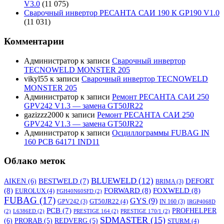
V3.0
(11 075)
Сварочный инвертор РЕСАНТА САИ 190 К GP190 V1.0
(11 031)
Комментарии
Администратор
к записи
Сварочный инвертор
TECNOWELD MONSTER 205
vikyl55
к записи
Сварочный инвертор TECNOWELD
MONSTER 205
Администратор
к записи
Ремонт РЕСАНТА САИ 250
GPV242 V1.3 — замена GT50JR22
gazizzz2000
к записи
Ремонт РЕСАНТА САИ 250
GPV242 V1.3 — замена GT50JR22
Администратор
к записи
Осциллограммы FUBAG IN
160 PCB 64171 IND11
Облако меток
BLUEWELD
(12)
DEFORT
AIKEN
(6)
BESTWELD
(7)
BRIMA
(3)
(8)
FORWARD
(8)
FOXWELD
(8)
EUROLUX
(4)
FGH40N60SFD
(2)
FUBAG
(17)
GYS
(9)
GT50JR22
(4)
GPV242
(3)
IN 160
(3)
IRGP4068D
PCB
(7)
PROFHELPER
(2)
L6386ED
(2)
PRESTIGE 164
(2)
PRESTIGE 170/1
(2)
SDMASTER
(15)
(6)
PRORAB
(5)
REDVERG
(5)
STURM
(4)