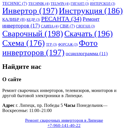
TECHNIC
(7)
TECHNIK
(4)
TELWIN
(4)
ГИГАНТ
(3)
ИНТЕРСКОЛ
(3)
Инвертор
(197)
Инструкция
(186)
РЕСАНТА
(34)
Ремонт
КАЛИБР
(8)
КЕДР
(3)
инверторов
(17)
СВИ
(7)
САИПА
(4)
СЯОГАН
(3)
Сварочный
(198)
Скачать
(196)
Схема
(176)
Фото
ТГР
(3)
ФОРСАЖ
(3)
инверторов
(197)
осциллограмма
(11)
Найдите нас
О сайте
Ремонт сварочных инверторов, телевизоров, мониторов и
другой бытовой электроники в Липецке.
Адрес
г. Липецк, пр. Победы 5
Часы
Понедельник—
Воскресенье: 11:00–21:00
Ремонт сварочных инверторов в Липецке
+7-960-141-40-22