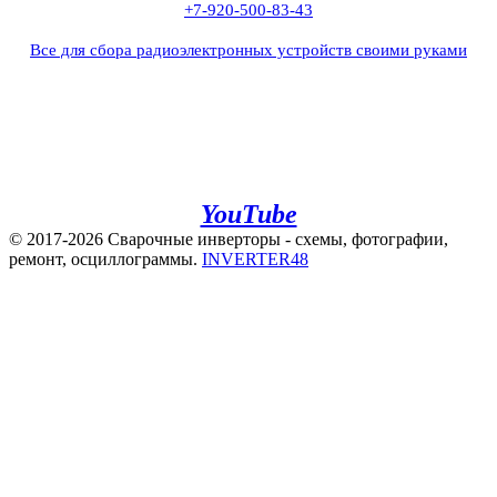
+7-920-500-83-43
Все для сбора радиоэлектронных устройств своими руками
+7(960)141-40-22
+7(920)500-83-43
e.mail:
admin@invertor48.ru
INVERTER48 - видео на
YouTube
© 2017-2026 Сварочные инверторы - схемы, фотографии,
ремонт, осциллограммы.
INVERTER48