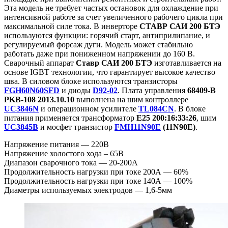
Эта модель не требует частых остановок для охлаждение при
интенсивной работе за счет увеличенного рабочего цикла при
максимальной силе тока. В инверторе
СТАВР САИ 200 БТЭ
используются функции: горячий старт, антиприлипание, и
регулируемый форсаж дуги. Модель может стабильно
работать даже при пониженном напряжении до 160 В.
Сварочный аппарат
Ставр САИ 200 БТЭ
изготавливается на
основе IGBT технологии, что гарантирует высокое качество
шва. В силовом блоке используются транзисторы
FGH60N60SFD
и диоды
D92-02
. Плата управления
68409-B
PKB-108 2013.10.10
выполнена на шим контроллере
UC3846N
и операционном усилителе
TL084CN
. В блоке
питания применяется трансформатор
E25 200:16:33:26
, шим
UC3845B
и мосфет транзистор
FMH11N90E
(11N90E)
.
Напряжение питания — 220В
Напряжение холостого хода – 65В
Диапазон сварочного тока — 20-200А
Продолжительность нагрузки при токе 200А — 60%
Продолжительность нагрузки при токе 140А — 100%
Диаметры используемых электродов — 1,6-5мм