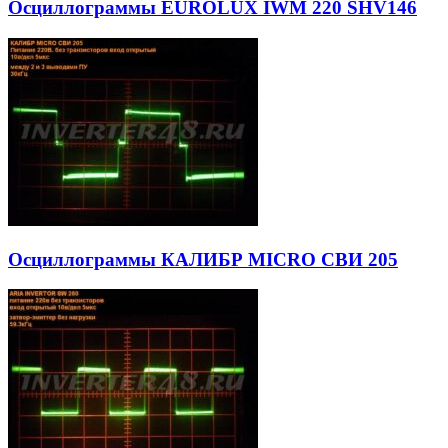
Осциллограммы EUROLUX IWM 220 SHV146
Осциллограммы КАЛИБР MICRO СВИ 205