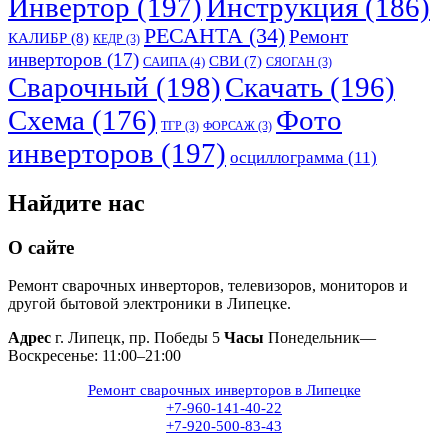
Инвертор
(197)
Инструкция
(186)
РЕСАНТА
(34)
Ремонт
КАЛИБР
(8)
КЕДР
(3)
инверторов
(17)
СВИ
(7)
САИПА
(4)
СЯОГАН
(3)
Сварочный
(198)
Скачать
(196)
Схема
(176)
Фото
ТГР
(3)
ФОРСАЖ
(3)
инверторов
(197)
осциллограмма
(11)
Найдите нас
О сайте
Ремонт сварочных инверторов, телевизоров, мониторов и
другой бытовой электроники в Липецке.
Адрес
г. Липецк, пр. Победы 5
Часы
Понедельник—
Воскресенье: 11:00–21:00
Ремонт сварочных инверторов в Липецке
+7-960-141-40-22
+7-920-500-83-43