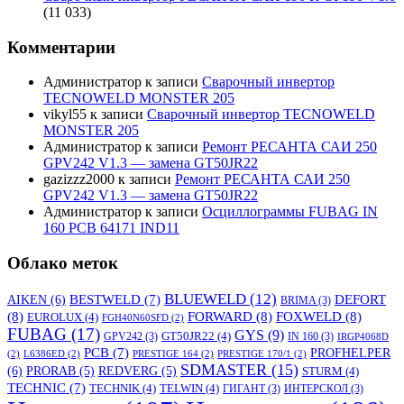
(11 033)
Комментарии
Администратор
к записи
Сварочный инвертор
TECNOWELD MONSTER 205
vikyl55
к записи
Сварочный инвертор TECNOWELD
MONSTER 205
Администратор
к записи
Ремонт РЕСАНТА САИ 250
GPV242 V1.3 — замена GT50JR22
gazizzz2000
к записи
Ремонт РЕСАНТА САИ 250
GPV242 V1.3 — замена GT50JR22
Администратор
к записи
Осциллограммы FUBAG IN
160 PCB 64171 IND11
Облако меток
BLUEWELD
(12)
DEFORT
AIKEN
(6)
BESTWELD
(7)
BRIMA
(3)
(8)
FORWARD
(8)
FOXWELD
(8)
EUROLUX
(4)
FGH40N60SFD
(2)
FUBAG
(17)
GYS
(9)
GT50JR22
(4)
GPV242
(3)
IN 160
(3)
IRGP4068D
PCB
(7)
PROFHELPER
(2)
L6386ED
(2)
PRESTIGE 164
(2)
PRESTIGE 170/1
(2)
SDMASTER
(15)
(6)
PRORAB
(5)
REDVERG
(5)
STURM
(4)
TECHNIC
(7)
TECHNIK
(4)
TELWIN
(4)
ГИГАНТ
(3)
ИНТЕРСКОЛ
(3)