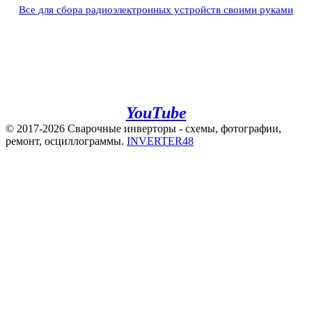
Все для сбора радиоэлектронных устройств своими руками
+7(960)141-40-22
+7(920)500-83-43
e.mail:
admin@invertor48.ru
INVERTER48 - видео на
YouTube
© 2017-2026 Сварочные инверторы - схемы, фотографии,
ремонт, осциллограммы.
INVERTER48