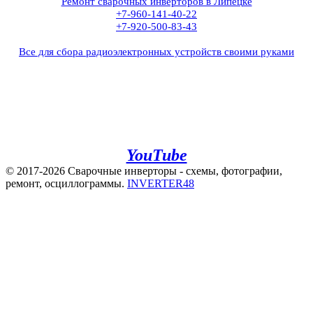
Ремонт сварочных инверторов в Липецке
+7-960-141-40-22
+7-920-500-83-43
Все для сбора радиоэлектронных устройств своими руками
+7(960)141-40-22
+7(920)500-83-43
e.mail:
admin@invertor48.ru
INVERTER48 - видео на
YouTube
© 2017-2026 Сварочные инверторы - схемы, фотографии,
ремонт, осциллограммы.
INVERTER48