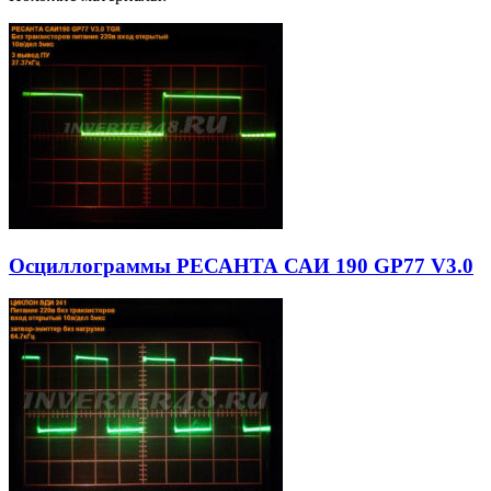
Осциллограммы РЕСАНТА САИ 190 GP77 V3.0