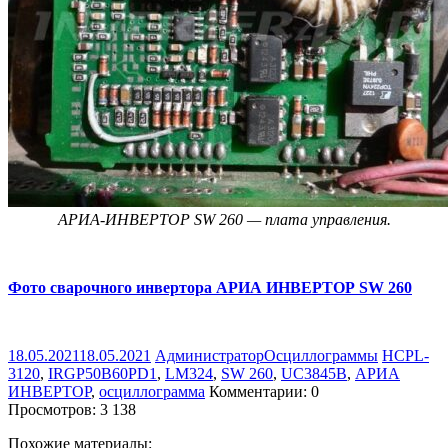
АРИА-ИНВЕРТОР SW 260 — плата управления.
Фото сварочного инвертора АРИА ИНВЕРТОР SW 260
18.05.2021
18.05.2021
Администратор
Осциллограммы
HCPL-
3120
,
IRGP50B60PD1
,
LM324
,
SW 260
,
UC3845B
,
АРИА
ИНВЕРТОР
,
осциллограмма
Комментарии: 0
Просмотров:
3 138
Похожие материалы: