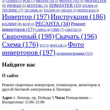
PCB
(7)
PROFHELPER
(2)
L6386ED
(2)
PRESTIGE 164
(2)
PRESTIGE 170/1
(2)
SDMASTER
(15)
(6)
PRORAB
(5)
REDVERG
(5)
STURM
(4)
TECHNIC
(7)
TECHNIK
(4)
TELWIN
(4)
ГИГАНТ
(3)
ИНТЕРСКОЛ
(3)
Инвертор
(197)
Инструкция
(186)
РЕСАНТА
(34)
Ремонт
КАЛИБР
(8)
КЕДР
(3)
инверторов
(17)
СВИ
(7)
САИПА
(4)
СЯОГАН
(3)
Сварочный
(198)
Скачать
(196)
Схема
(176)
Фото
ТГР
(3)
ФОРСАЖ
(3)
инверторов
(197)
осциллограмма
(11)
Найдите нас
О сайте
Ремонт сварочных инверторов, телевизоров, мониторов и
другой бытовой электроники в Липецке.
Адрес
г. Липецк, пр. Победы 5
Часы
Понедельник—
Воскресенье: 11:00–21:00