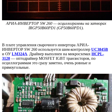
АРИА-ИНВЕРТОР SW 260 — осциллограммы на затворах
IRGP50B60PD1 (GP50B60PD1).
В плате управления сварочного инвертора АРИА-
ИНВЕРТОР SW 260 используется шим-контроллер
UC3845B
и ОУ
LM324A
. Драйвер выполнен на микросхемах
HCPL-
3120
— оптодрайвер MOSFET IGBT транзисторов, по
осциллограммам это сразу заметно, очень ровные и
прямоугольные.