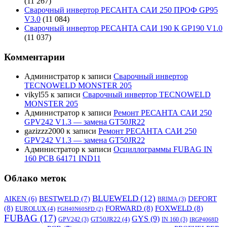
(11 267)
Сварочный инвертор РЕСАНТА САИ 250 ПРОФ GP95
V3.0
(11 084)
Сварочный инвертор РЕСАНТА САИ 190 К GP190 V1.0
(11 037)
Комментарии
Администратор
к записи
Сварочный инвертор
TECNOWELD MONSTER 205
vikyl55
к записи
Сварочный инвертор TECNOWELD
MONSTER 205
Администратор
к записи
Ремонт РЕСАНТА САИ 250
GPV242 V1.3 — замена GT50JR22
gazizzz2000
к записи
Ремонт РЕСАНТА САИ 250
GPV242 V1.3 — замена GT50JR22
Администратор
к записи
Осциллограммы FUBAG IN
160 PCB 64171 IND11
Облако меток
BLUEWELD
(12)
DEFORT
AIKEN
(6)
BESTWELD
(7)
BRIMA
(3)
(8)
FORWARD
(8)
FOXWELD
(8)
EUROLUX
(4)
FGH40N60SFD
(2)
FUBAG
(17)
GYS
(9)
GT50JR22
(4)
GPV242
(3)
IN 160
(3)
IRGP4068D