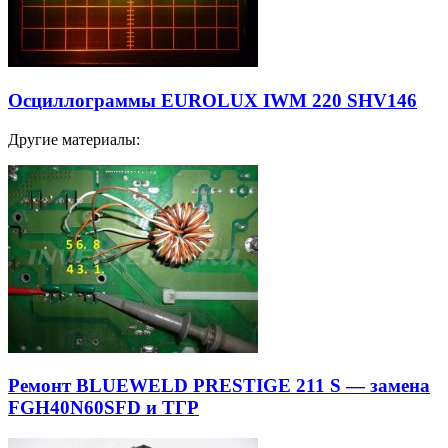
Осциллограммы EUROLUX IWM 220 SHV146
Другие материалы:
Ремонт BLUEWELD PRESTIGE 211 S — замена
FGH40N60SFD и ТГР