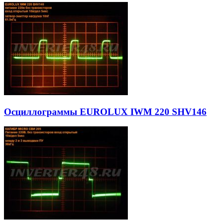
Осциллограммы EUROLUX IWM 220 SHV146