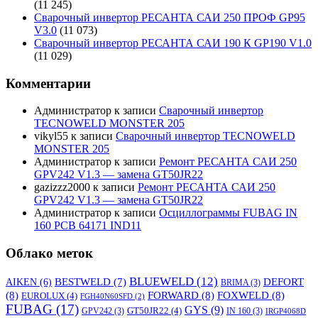
(11 245)
Сварочный инвертор РЕСАНТА САИ 250 ПРОФ GP95
V3.0
(11 073)
Сварочный инвертор РЕСАНТА САИ 190 К GP190 V1.0
(11 029)
Комментарии
Администратор
к записи
Сварочный инвертор
TECNOWELD MONSTER 205
vikyl55
к записи
Сварочный инвертор TECNOWELD
MONSTER 205
Администратор
к записи
Ремонт РЕСАНТА САИ 250
GPV242 V1.3 — замена GT50JR22
gazizzz2000
к записи
Ремонт РЕСАНТА САИ 250
GPV242 V1.3 — замена GT50JR22
Администратор
к записи
Осциллограммы FUBAG IN
160 PCB 64171 IND11
Облако меток
BLUEWELD
(12)
DEFORT
AIKEN
(6)
BESTWELD
(7)
BRIMA
(3)
(8)
FORWARD
(8)
FOXWELD
(8)
EUROLUX
(4)
FGH40N60SFD
(2)
FUBAG
(17)
GYS
(9)
GT50JR22
(4)
GPV242
(3)
IN 160
(3)
IRGP4068D