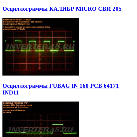
Осциллограммы КАЛИБР MICRO СВИ 205
Осциллограммы FUBAG IN 160 PCB 64171
IND11