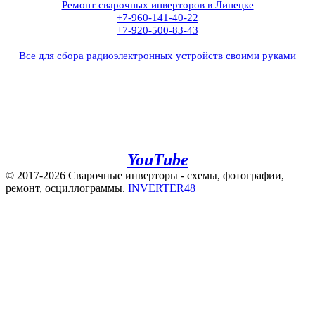
Ремонт сварочных инверторов в Липецке
+7-960-141-40-22
+7-920-500-83-43
Все для сбора радиоэлектронных устройств своими руками
+7(960)141-40-22
+7(920)500-83-43
e.mail:
admin@invertor48.ru
INVERTER48 - видео на
YouTube
© 2017-2026 Сварочные инверторы - схемы, фотографии,
ремонт, осциллограммы.
INVERTER48