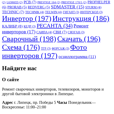
PCB
(7)
PROFHELPER
(2)
L6386ED
(2)
PRESTIGE 164
(2)
PRESTIGE 170/1
(2)
SDMASTER
(15)
(6)
PRORAB
(5)
REDVERG
(5)
STURM
(4)
TECHNIC
(7)
TECHNIK
(4)
TELWIN
(4)
ГИГАНТ
(3)
ИНТЕРСКОЛ
(3)
Инвертор
(197)
Инструкция
(186)
РЕСАНТА
(34)
Ремонт
КАЛИБР
(8)
КЕДР
(3)
инверторов
(17)
СВИ
(7)
САИПА
(4)
СЯОГАН
(3)
Сварочный
(198)
Скачать
(196)
Схема
(176)
Фото
ТГР
(3)
ФОРСАЖ
(3)
инверторов
(197)
осциллограмма
(11)
Найдите нас
О сайте
Ремонт сварочных инверторов, телевизоров, мониторов и
другой бытовой электроники в Липецке.
Адрес
г. Липецк, пр. Победы 5
Часы
Понедельник—
Воскресенье: 11:00–21:00