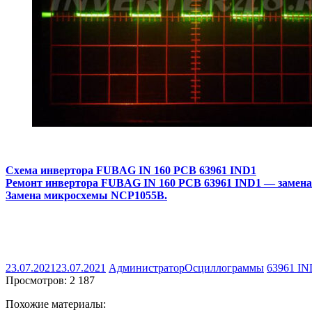
Схема инвертора FUBAG IN 160 PCB 63961 IND1
Ремонт инвертора FUBAG IN 160 PCB 63961 IND1 — замен
Замена микросхемы NCP1055B.
23.07.2021
23.07.2021
Администратор
Осциллограммы
63961 IN
Просмотров:
2 187
Похожие материалы: