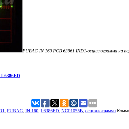
FUBAG IN 160 PCB 63961 IND1-осциллограмма на пе
а L6386ED
D1
,
FUBAG
,
IN 160
,
L6386ED
,
NCP1055B
,
осциллограмма
Комме