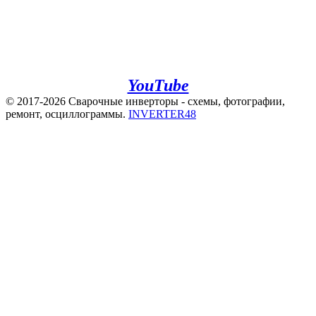
+7(960)141-40-22
+7(920)500-83-43
e.mail:
admin@invertor48.ru
INVERTER48 - видео на
YouTube
© 2017-2026 Сварочные инверторы - схемы, фотографии,
ремонт, осциллограммы.
INVERTER48