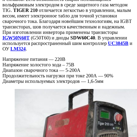
вольфрамовым электродом в среде защитного газа методом
TIG.
TIGER 210
отличается легкостью в управлении, малым
весом, имеет электронное табло для точной установки
сварочного тока. Благодаря новейшим технологиям, на IGBT
транзисторах, шов получается качественным и надежным.
При изготовлении инвертора применены транзисторы
IGW50N60T
(G50T60) и диоды
SDW60C40
. В управлении
используется распространенный шим контроллер
UC3845B
и
ОУ
LM324
.
Напряжение питания — 220В
Напряжение холостого хода – 75В
Диапазон сварочного тока — 5-200А
Продолжительность нагрузки при токе 200А — 90%
Диаметры используемых электродов — 1,6-5мм