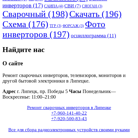
инверторов
(17)
СВИ
(7)
САИПА
(4)
СЯОГАН
(3)
Сварочный
(198)
Скачать
(196)
Схема
(176)
Фото
ТГР
(3)
ФОРСАЖ
(3)
инверторов
(197)
осциллограмма
(11)
Найдите нас
О сайте
Ремонт сварочных инверторов, телевизоров, мониторов и
другой бытовой электроники в Липецке.
Адрес
г. Липецк, пр. Победы 5
Часы
Понедельник—
Воскресенье: 11:00–21:00
Ремонт сварочных инверторов в Липецке
+7-960-141-40-22
+7-920-500-83-43
Все для сбора радиоэлектронных устройств своими руками