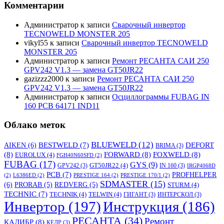
Комментарии
Администратор
к записи
Сварочный инвертор
TECNOWELD MONSTER 205
vikyl55
к записи
Сварочный инвертор TECNOWELD
MONSTER 205
Администратор
к записи
Ремонт РЕСАНТА САИ 250
GPV242 V1.3 — замена GT50JR22
gazizzz2000
к записи
Ремонт РЕСАНТА САИ 250
GPV242 V1.3 — замена GT50JR22
Администратор
к записи
Осциллограммы FUBAG IN
160 PCB 64171 IND11
Облако меток
BLUEWELD
(12)
DEFORT
AIKEN
(6)
BESTWELD
(7)
BRIMA
(3)
(8)
FORWARD
(8)
FOXWELD
(8)
EUROLUX
(4)
FGH40N60SFD
(2)
FUBAG
(17)
GYS
(9)
GT50JR22
(4)
GPV242
(3)
IN 160
(3)
IRGP4068D
PCB
(7)
PROFHELPER
(2)
L6386ED
(2)
PRESTIGE 164
(2)
PRESTIGE 170/1
(2)
SDMASTER
(15)
(6)
PRORAB
(5)
REDVERG
(5)
STURM
(4)
TECHNIC
(7)
TECHNIK
(4)
TELWIN
(4)
ГИГАНТ
(3)
ИНТЕРСКОЛ
(3)
Инвертор
(197)
Инструкция
(186)
РЕСАНТА
(34)
Ремонт
КАЛИБР
(8)
КЕДР
(3)