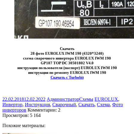
Скачать
28 фото EUROLUX IWM 190 (4320*3240)
схема сварочного инвертора EUROLUX IWM 190
GP107 TOP DC 30501802 V4.0
инструкция пользователя (паспорт) EUROLUX IWM 190
инструкция по ремонту EUROLUX IWM 190
Скачать с Turbobit
22.02.2018
12.02.2022
Администратор
Схемы
EUROLUX
,
Инвертор
,
Инструкция
,
Сварочный
,
Скачать
,
Схема
,
Фото
инверторов
Комментарии: 2
Просмотров:
5 164
Похожие материалы: