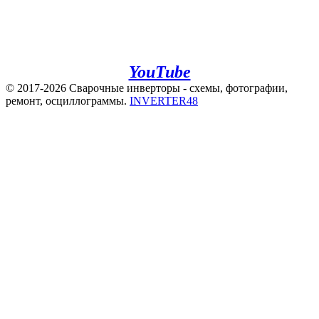
+7(920)500-83-43
e.mail:
admin@invertor48.ru
INVERTER48 - видео на
YouTube
© 2017-2026 Сварочные инверторы - схемы, фотографии,
ремонт, осциллограммы.
INVERTER48