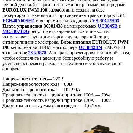
ручной дуговой сварки штучными покрытыми электродами.
EUROLUX IWM 190
разработан и создан на базе
инверторной технологии с применением транзисторов IGBT
FGH40N60SFD
и выпрямительных диодов
VS-30CPH03
.
Плата управления 30501438
на микросхемах
UC3845B
и
MC33074DG
регулирует сварочный ток и позволяет
использовать функции: форсаж дуги, горячий старт,
антиприлипание электрода.
Блок питания EUROLUX IWM
190
выполнен на ШИМ-контроллере
UC3842BN
и MOSFET
транзисторе
2SK3878
. Аппарат спроектирован таким образом,
чтобы обеспечить надежную бесперебойную работу и
уменьшить время и расходы на техническое обслуживание
аппарата.
Напряжение питания — 220В
Напряжение холостого хода – 80В
Диапазон сварочного тока — 10-190А
Продолжительность нагрузки при токе 190А — 70%
Продолжительность нагрузки при токе 120А — 100%
Диаметры используемых электродов — 1,6-5мм