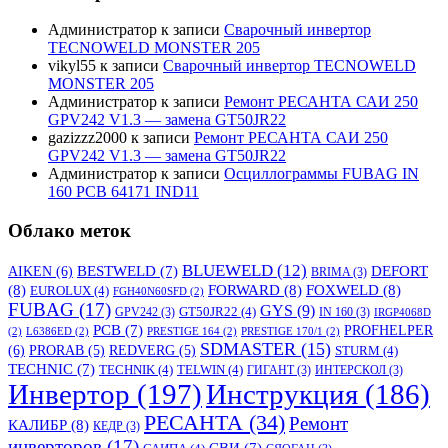
Администратор
к записи
Сварочный инвертор
TECNOWELD MONSTER 205
vikyl55
к записи
Сварочный инвертор TECNOWELD
MONSTER 205
Администратор
к записи
Ремонт РЕСАНТА САИ 250
GPV242 V1.3 — замена GT50JR22
gazizzz2000
к записи
Ремонт РЕСАНТА САИ 250
GPV242 V1.3 — замена GT50JR22
Администратор
к записи
Осциллограммы FUBAG IN
160 PCB 64171 IND11
Облако меток
BLUEWELD
(12)
DEFORT
AIKEN
(6)
BESTWELD
(7)
BRIMA
(3)
(8)
FORWARD
(8)
FOXWELD
(8)
EUROLUX
(4)
FGH40N60SFD
(2)
FUBAG
(17)
GYS
(9)
GT50JR22
(4)
GPV242
(3)
IN 160
(3)
IRGP4068D
PCB
(7)
PROFHELPER
(2)
L6386ED
(2)
PRESTIGE 164
(2)
PRESTIGE 170/1
(2)
SDMASTER
(15)
(6)
PRORAB
(5)
REDVERG
(5)
STURM
(4)
TECHNIC
(7)
TECHNIK
(4)
TELWIN
(4)
ГИГАНТ
(3)
ИНТЕРСКОЛ
(3)
Инвертор
(197)
Инструкция
(186)
РЕСАНТА
(34)
Ремонт
КАЛИБР
(8)
КЕДР
(3)
инверторов
(17)
СВИ
(7)