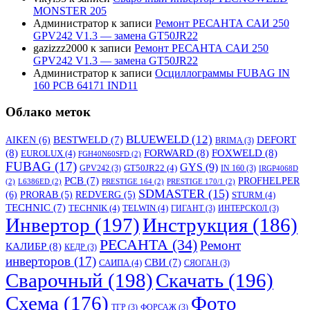
MONSTER 205
Администратор
к записи
Ремонт РЕСАНТА САИ 250
GPV242 V1.3 — замена GT50JR22
gazizzz2000
к записи
Ремонт РЕСАНТА САИ 250
GPV242 V1.3 — замена GT50JR22
Администратор
к записи
Осциллограммы FUBAG IN
160 PCB 64171 IND11
Облако меток
BLUEWELD
(12)
DEFORT
AIKEN
(6)
BESTWELD
(7)
BRIMA
(3)
(8)
FORWARD
(8)
FOXWELD
(8)
EUROLUX
(4)
FGH40N60SFD
(2)
FUBAG
(17)
GYS
(9)
GT50JR22
(4)
GPV242
(3)
IN 160
(3)
IRGP4068D
PCB
(7)
PROFHELPER
(2)
L6386ED
(2)
PRESTIGE 164
(2)
PRESTIGE 170/1
(2)
SDMASTER
(15)
(6)
PRORAB
(5)
REDVERG
(5)
STURM
(4)
TECHNIC
(7)
TECHNIK
(4)
TELWIN
(4)
ГИГАНТ
(3)
ИНТЕРСКОЛ
(3)
Инвертор
(197)
Инструкция
(186)
РЕСАНТА
(34)
Ремонт
КАЛИБР
(8)
КЕДР
(3)
инверторов
(17)
СВИ
(7)
САИПА
(4)
СЯОГАН
(3)
Сварочный
(198)
Скачать
(196)
Схема
(176)
Фото
ТГР
(3)
ФОРСАЖ
(3)