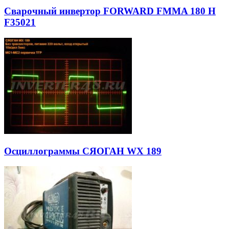
Сварочный инвертор FORWARD FMMA 180 H
F35021
Осциллограммы СЯОГАН WX 189