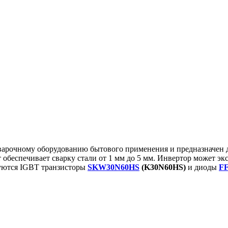
варочному оборудованию бытового применения и предназначен д
беспечивает сварку стали от 1 мм до 5 мм. Инвертор может эк
зуются IGBT транзисторы
SKW30N60HS
(K30N60HS)
и диоды
F