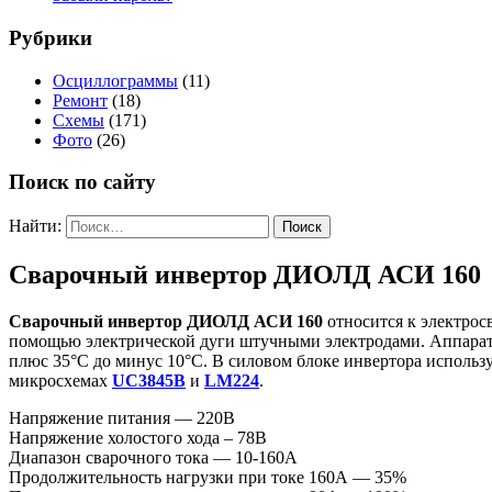
Рубрики
Осциллограммы
(11)
Ремонт
(18)
Схемы
(171)
Фото
(26)
Поиск по сайту
Найти:
Сварочный инвертор ДИОЛД АСИ 160
Сварочный инвертор ДИОЛД АСИ 160
относится к электрос
помощью электрической дуги штучными электродами. Аппарат о
плюс 35°С до минус 10°С. В силовом блоке инвертора исполь
микросхемах
UC3845B
и
LM224
.
Напряжение питания — 220В
Напряжение холостого хода – 78В
Диапазон сварочного тока — 10-160А
Продолжительность нагрузки при токе 160А — 35%