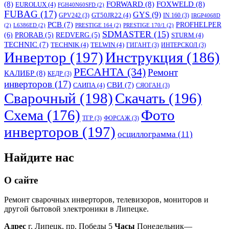
(8)
FORWARD
(8)
FOXWELD
(8)
EUROLUX
(4)
FGH40N60SFD
(2)
FUBAG
(17)
GYS
(9)
GT50JR22
(4)
GPV242
(3)
IN 160
(3)
IRGP4068D
PCB
(7)
PROFHELPER
(2)
L6386ED
(2)
PRESTIGE 164
(2)
PRESTIGE 170/1
(2)
SDMASTER
(15)
(6)
PRORAB
(5)
REDVERG
(5)
STURM
(4)
TECHNIC
(7)
TECHNIK
(4)
TELWIN
(4)
ГИГАНТ
(3)
ИНТЕРСКОЛ
(3)
Инвертор
(197)
Инструкция
(186)
РЕСАНТА
(34)
Ремонт
КАЛИБР
(8)
КЕДР
(3)
инверторов
(17)
СВИ
(7)
САИПА
(4)
СЯОГАН
(3)
Сварочный
(198)
Скачать
(196)
Схема
(176)
Фото
ТГР
(3)
ФОРСАЖ
(3)
инверторов
(197)
осциллограмма
(11)
Найдите нас
О сайте
Ремонт сварочных инверторов, телевизоров, мониторов и
другой бытовой электроники в Липецке.
Адрес
г. Липецк, пр. Победы 5
Часы
Понедельник—