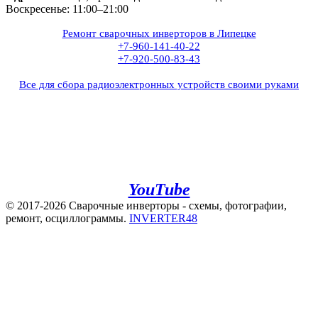
Воскресенье: 11:00–21:00
Ремонт сварочных инверторов в Липецке
+7-960-141-40-22
+7-920-500-83-43
Все для сбора радиоэлектронных устройств своими руками
+7(960)141-40-22
+7(920)500-83-43
e.mail:
admin@invertor48.ru
INVERTER48 - видео на
YouTube
© 2017-2026 Сварочные инверторы - схемы, фотографии,
ремонт, осциллограммы.
INVERTER48