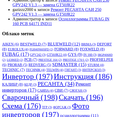
Администратор
к записи
Ремонт РЕСАНТА САИ 250
GPV242 V1.3 — замена GT50JR22
gazizzz2000
к записи
Ремонт РЕСАНТА САИ 250
GPV242 V1.3 — замена GT50JR22
Администратор
к записи
Осциллограммы FUBAG IN
160 PCB 64171 IND11
Облако меток
BLUEWELD
(12)
DEFORT
AIKEN
(6)
BESTWELD
(7)
BRIMA
(3)
(8)
FORWARD
(8)
FOXWELD
(8)
EUROLUX
(4)
FGH40N60SFD
(2)
FUBAG
(17)
GYS
(9)
GT50JR22
(4)
GPV242
(3)
IN 160
(3)
IRGP4068D
PCB
(7)
PROFHELPER
(2)
L6386ED
(2)
PRESTIGE 164
(2)
PRESTIGE 170/1
(2)
SDMASTER
(15)
(6)
PRORAB
(5)
REDVERG
(5)
STURM
(4)
TECHNIC
(7)
TECHNIK
(4)
TELWIN
(4)
ГИГАНТ
(3)
ИНТЕРСКОЛ
(3)
Инвертор
(197)
Инструкция
(186)
РЕСАНТА
(34)
Ремонт
КАЛИБР
(8)
КЕДР
(3)
инверторов
(17)
СВИ
(7)
САИПА
(4)
СЯОГАН
(3)
Сварочный
(198)
Скачать
(196)
Схема
(176)
Фото
ТГР
(3)
ФОРСАЖ
(3)
инверторов
(197)
осциллограмма
(11)