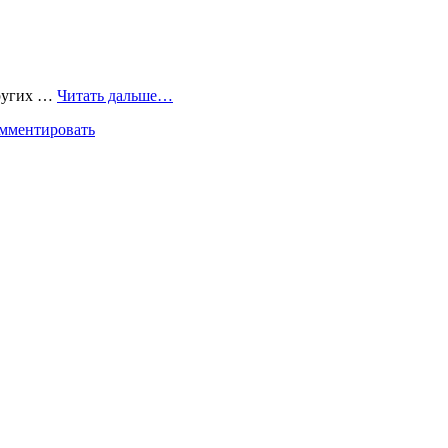
других …
Читать дальше…
мментировать