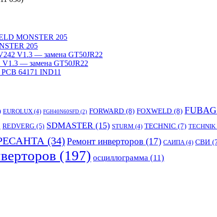
WELD MONSTER 205
NSTER 205
242 V1.3 — замена GT50JR22
V1.3 — замена GT50JR22
 PCB 64171 IND11
FUBAG
)
FORWARD
(8)
FOXWELD
(8)
EUROLUX
(4)
FGH40N60SFD
(2)
SDMASTER
(15)
TECHNIC
(7)
)
REDVERG
(5)
STURM
(4)
TECHNIK
РЕСАНТА
(34)
Ремонт инверторов
(17)
СВИ
(
САИПА
(4)
верторов
(197)
осциллограмма
(11)