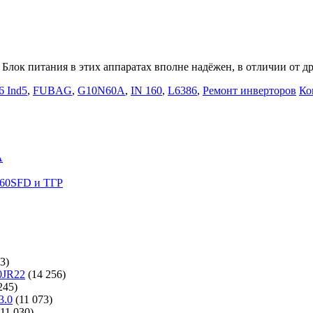
Блок питания в этих аппаратах вполне надёжен, в отличии от 
6 Ind5
,
FUBAG
,
G10N60A
,
IN 160
,
L6386
,
Ремонт инверторов
Ко
A
60SFD и ТГР
3)
0JR22
(14 256)
245)
3.0
(11 073)
(11 030)