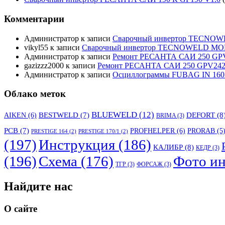
Комментарии
Администратор
к записи
Сварочный инвертор TECNO
vikyl55
к записи
Сварочный инвертор TECNOWELD MO
Администратор
к записи
Ремонт РЕСАНТА САИ 250 GPV
gazizzz2000
к записи
Ремонт РЕСАНТА САИ 250 GPV242 
Администратор
к записи
Осциллограммы FUBAG IN 160
Облако меток
BLUEWELD
(12)
DEFORT
(8
AIKEN
(6)
BESTWELD
(7)
BRIMA
(3)
PCB
(7)
PROFHELPER
(6)
PRORAB
(5
PRESTIGE 164
(2)
PRESTIGE 170/1
(2)
(197)
Инструкция
(186)
КАЛИБР
(8)
КЕДР
(3)
(196)
Схема
(176)
Фото ин
ТГР
(3)
ФОРСАЖ
(3)
Найдите нас
О сайте