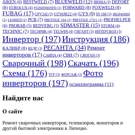
BLUEWELD
(12)
DEFORT
AIKEN
(6)
BESTWELD
(7)
BRIMA
(3)
(8)
FORWARD
(8)
FOXWELD
(8)
EUROLUX
(4)
FGH40N60SFD
(2)
FUBAG
(17)
GYS
(9)
GT50JR22
(4)
GPV242
(3)
IN 160
(3)
IRGP4068D
PCB
(7)
PROFHELPER
(2)
L6386ED
(2)
PRESTIGE 164
(2)
PRESTIGE 170/1
(2)
SDMASTER
(15)
(6)
PRORAB
(5)
REDVERG
(5)
STURM
(4)
TECHNIC
(7)
TECHNIK
(4)
TELWIN
(4)
ГИГАНТ
(3)
ИНТЕРСКОЛ
(3)
Инвертор
(197)
Инструкция
(186)
РЕСАНТА
(34)
Ремонт
КАЛИБР
(8)
КЕДР
(3)
инверторов
(17)
СВИ
(7)
САИПА
(4)
СЯОГАН
(3)
Сварочный
(198)
Скачать
(196)
Схема
(176)
Фото
ТГР
(3)
ФОРСАЖ
(3)
инверторов
(197)
осциллограмма
(11)
Найдите нас
О сайте
Ремонт сварочных инверторов, телевизоров, мониторов и
другой бытовой электроники в Липецке.