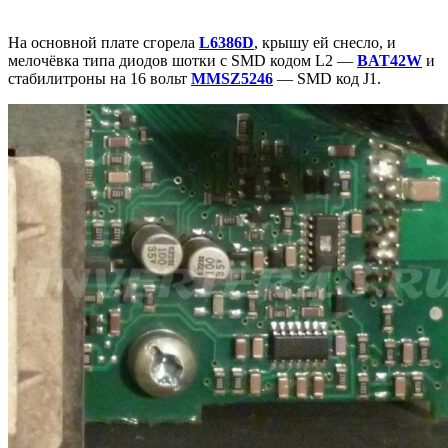
На основной плате сгорела
L6386D
, крышу ей снесло, и
мелочёвка типа диодов шотки с SMD кодом L2 —
BAT42W
и
стабилитроны на 16 вольт
MMSZ5246
— SMD код J1.