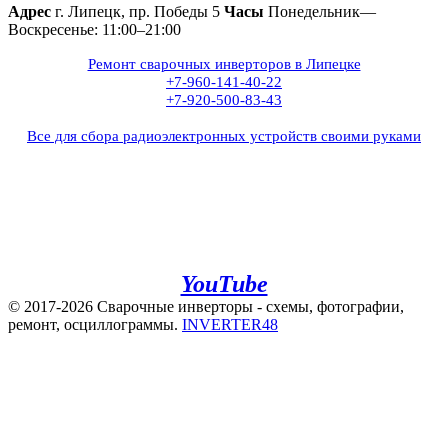
Адрес
г. Липецк, пр. Победы 5
Часы
Понедельник—
Воскресенье: 11:00–21:00
Ремонт сварочных инверторов в Липецке
+7-960-141-40-22
+7-920-500-83-43
Все для сбора радиоэлектронных устройств своими руками
+7(960)141-40-22
+7(920)500-83-43
e.mail:
admin@invertor48.ru
INVERTER48 - видео на
YouTube
© 2017-2026 Сварочные инверторы - схемы, фотографии,
ремонт, осциллограммы.
INVERTER48