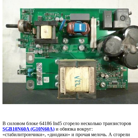
В силовом блоке 64186 Ind5 сгорело несколько транзисторов
SGB10N60A (G10N60A)
и обвязка вокруг:
«стабилитрончики», «диодики» и прочая мелочь. А сгорели