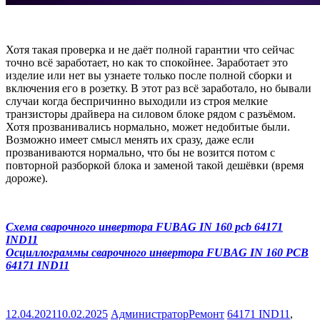
Хотя такая проверка и не даёт полной гарантии что сейчас
точно всё заработает, но как то спокойнее. Заработает это
изделие или нет вы узнаете только после полной сборки и
включения его в розетку. В этот раз всё заработало, но бывали
случаи когда беспричинно выходили из строя мелкие
транзисторы драйвера на силовом блоке рядом с разъёмом.
Хотя прозванивались нормально, может недобитые были.
Возможно имеет смысл менять их сразу, даже если
прозваниваются нормально, что бы не возится потом с
повторной разборкой блока и заменой такой дешёвки (время
дороже).
Схема сварочного инвертора FUBAG IN 160 pcb 64171
IND11
Осциллограммы сварочного инвертора FUBAG IN 160 PCB
64171 IND11
12.04.2021
10.02.2025
Администратор
Ремонт
64171 IND11
,