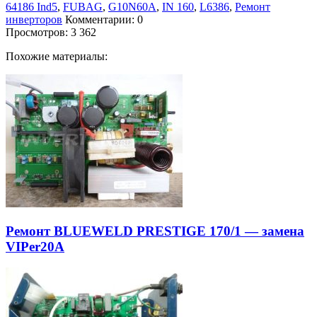
64186 Ind5
,
FUBAG
,
G10N60A
,
IN 160
,
L6386
,
Ремонт
инверторов
Комментарии: 0
Просмотров:
3 362
Похожие материалы:
Ремонт BLUEWELD PRESTIGE 170/1 — замена
VIPer20A