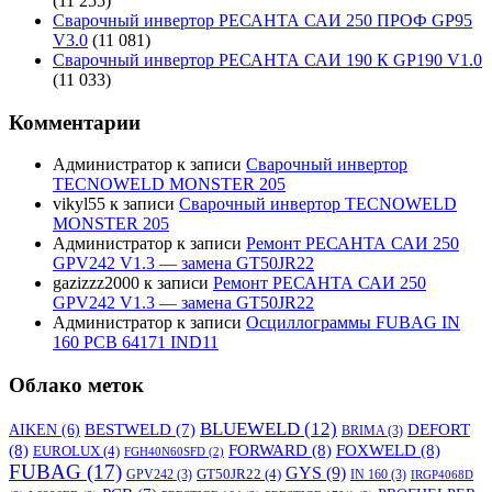
(11 255)
Сварочный инвертор РЕСАНТА САИ 250 ПРОФ GP95
V3.0
(11 081)
Сварочный инвертор РЕСАНТА САИ 190 К GP190 V1.0
(11 033)
Комментарии
Администратор
к записи
Сварочный инвертор
TECNOWELD MONSTER 205
vikyl55
к записи
Сварочный инвертор TECNOWELD
MONSTER 205
Администратор
к записи
Ремонт РЕСАНТА САИ 250
GPV242 V1.3 — замена GT50JR22
gazizzz2000
к записи
Ремонт РЕСАНТА САИ 250
GPV242 V1.3 — замена GT50JR22
Администратор
к записи
Осциллограммы FUBAG IN
160 PCB 64171 IND11
Облако меток
BLUEWELD
(12)
DEFORT
AIKEN
(6)
BESTWELD
(7)
BRIMA
(3)
(8)
FORWARD
(8)
FOXWELD
(8)
EUROLUX
(4)
FGH40N60SFD
(2)
FUBAG
(17)
GYS
(9)
GT50JR22
(4)
GPV242
(3)
IN 160
(3)
IRGP4068D