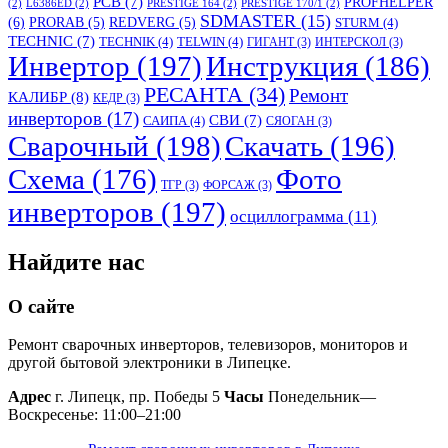
PCB
(7)
PROFHELPER
(2)
L6386ED
(2)
PRESTIGE 164
(2)
PRESTIGE 170/1
(2)
SDMASTER
(15)
(6)
PRORAB
(5)
REDVERG
(5)
STURM
(4)
TECHNIC
(7)
TECHNIK
(4)
TELWIN
(4)
ГИГАНТ
(3)
ИНТЕРСКОЛ
(3)
Инвертор
(197)
Инструкция
(186)
РЕСАНТА
(34)
Ремонт
КАЛИБР
(8)
КЕДР
(3)
инверторов
(17)
СВИ
(7)
САИПА
(4)
СЯОГАН
(3)
Сварочный
(198)
Скачать
(196)
Схема
(176)
Фото
ТГР
(3)
ФОРСАЖ
(3)
инверторов
(197)
осциллограмма
(11)
Найдите нас
О сайте
Ремонт сварочных инверторов, телевизоров, мониторов и
другой бытовой электроники в Липецке.
Адрес
г. Липецк, пр. Победы 5
Часы
Понедельник—
Воскресенье: 11:00–21:00