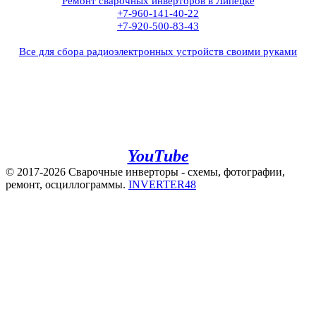
Ремонт сварочных инверторов в Липецке
+7-960-141-40-22
+7-920-500-83-43
Все для сбора радиоэлектронных устройств своими руками
+7(960)141-40-22
+7(920)500-83-43
e.mail:
admin@invertor48.ru
INVERTER48 - видео на
YouTube
© 2017-2026 Сварочные инверторы - схемы, фотографии,
ремонт, осциллограммы.
INVERTER48