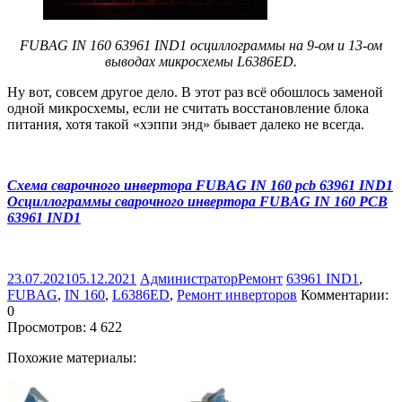
FUBAG IN 160 63961 IND1 осциллограммы на 9-ом и 13-ом
выводах микросхемы L6386ED.
Ну вот, совсем другое дело. В этот раз всё обошлось заменой
одной микросхемы, если не считать восстановление блока
питания, хотя такой «хэппи энд» бывает далеко не всегда.
Схема сварочного инвертора FUBAG IN 160 pcb 63961 IND1
Осциллограммы сварочного инвертора FUBAG IN 160 PCB
63961 IND1
23.07.2021
05.12.2021
Администратор
Ремонт
63961 IND1
,
FUBAG
,
IN 160
,
L6386ED
,
Ремонт инверторов
Комментарии:
0
Просмотров:
4 622
Похожие материалы: